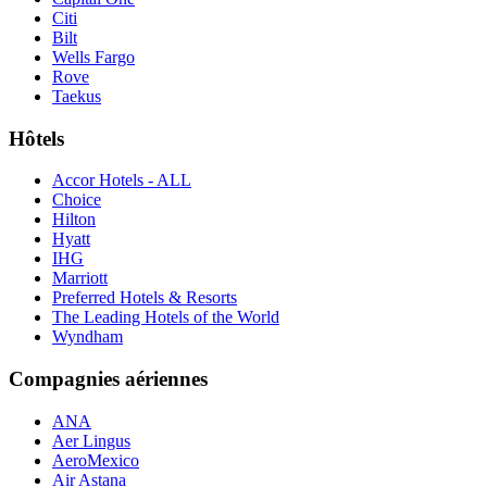
Citi
Bilt
Wells Fargo
Rove
Taekus
Hôtels
Accor Hotels - ALL
Choice
Hilton
Hyatt
IHG
Marriott
Preferred Hotels & Resorts
The Leading Hotels of the World
Wyndham
Compagnies aériennes
ANA
Aer Lingus
AeroMexico
Air Astana