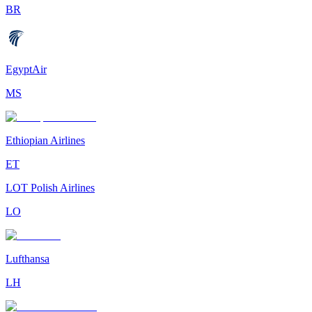
BR
EgyptAir
MS
Ethiopian Airlines
ET
LOT Polish Airlines
LO
Lufthansa
LH