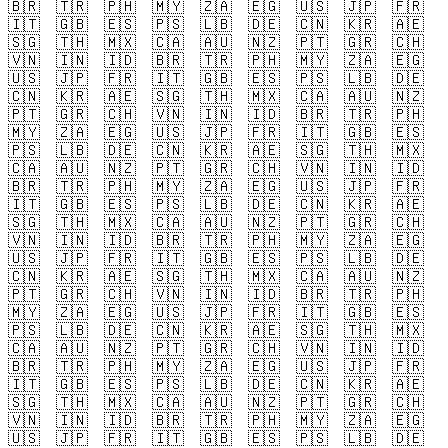
🇧🇷
🇹🇷
🇵🇭
🇲🇾
🇿🇦
🇪🇬
🇺🇸
🇯🇵
🇫🇷
🇮🇹
🇬🇧
🇪🇸
🇵🇸
🇱🇧
🇩🇪
🇨🇳
🇰🇷
🇦🇪
🇸🇬
🇹🇭
🇲🇽
🇨🇦
🇦🇺
🇳🇿
🇵🇹
🇬🇷
🇨🇭
🇻🇳
🇮🇳
🇮🇩
🇧🇷
🇹🇷
🇵🇭
🇲🇾
🇿🇦
🇪🇬
🇺🇸
🇯🇵
🇫🇷
🇮🇹
🇬🇧
🇪🇸
🇵🇸
🇱🇧
🇩🇪
🇨🇳
🇰🇷
🇦🇪
🇸🇬
🇹🇭
🇲🇽
🇨🇦
🇦🇺
🇳🇿
🇵🇹
🇬🇷
🇨🇭
🇻🇳
🇮🇳
🇮🇩
🇧🇷
🇹🇷
🇵🇭
🇲🇾
🇿🇦
🇪🇬
🇺🇸
🇯🇵
🇫🇷
🇮🇹
🇬🇧
🇪🇸
🇵🇸
🇱🇧
🇩🇪
🇨🇳
🇰🇷
🇦🇪
🇸🇬
🇹🇭
🇲🇽
🇨🇦
🇦🇺
🇳🇿
🇵🇹
🇬🇷
🇨🇭
🇻🇳
🇮🇳
🇮🇩
🇧🇷
🇹🇷
🇵🇭
🇲🇾
🇿🇦
🇪🇬
🇺🇸
🇯🇵
🇫🇷
🇮🇹
🇬🇧
🇪🇸
🇵🇸
🇱🇧
🇩🇪
🇨🇳
🇰🇷
🇦🇪
🇸🇬
🇹🇭
🇲🇽
🇨🇦
🇦🇺
🇳🇿
🇵🇹
🇬🇷
🇨🇭
🇻🇳
🇮🇳
🇮🇩
🇧🇷
🇹🇷
🇵🇭
🇲🇾
🇿🇦
🇪🇬
🇺🇸
🇯🇵
🇫🇷
🇮🇹
🇬🇧
🇪🇸
🇵🇸
🇱🇧
🇩🇪
🇨🇳
🇰🇷
🇦🇪
🇸🇬
🇹🇭
🇲🇽
🇨🇦
🇦🇺
🇳🇿
🇵🇹
🇬🇷
🇨🇭
🇻🇳
🇮🇳
🇮🇩
🇧🇷
🇹🇷
🇵🇭
🇲🇾
🇿🇦
🇪🇬
🇺🇸
🇯🇵
🇫🇷
🇮🇹
🇬🇧
🇪🇸
🇵🇸
🇱🇧
🇩🇪
🇨🇳
🇰🇷
🇦🇪
🇸🇬
🇹🇭
🇲🇽
🇨🇦
🇦🇺
🇳🇿
🇵🇹
🇬🇷
🇨🇭
🇻🇳
🇮🇳
🇮🇩
🇧🇷
🇹🇷
🇵🇭
🇲🇾
🇿🇦
🇪🇬
🇺🇸
🇯🇵
🇫🇷
🇮🇹
🇬🇧
🇪🇸
🇵🇸
🇱🇧
🇩🇪
🇨🇳
🇰🇷
🇦🇪
🇸🇬
🇹🇭
🇲🇽
🇨🇦
🇦🇺
🇳🇿
🇵🇹
🇬🇷
🇨🇭
🇻🇳
🇮🇳
🇮🇩
🇧🇷
🇹🇷
🇵🇭
🇲🇾
🇿🇦
🇪🇬
🇺🇸
🇯🇵
🇫🇷
🇮🇹
🇬🇧
🇪🇸
🇵🇸
🇱🇧
🇩🇪