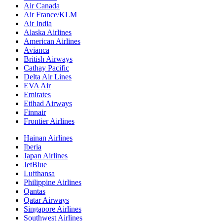
Air Canada
Air France/KLM
Air India
Alaska Airlines
American Airlines
Avianca
British Airways
Cathay Pacific
Delta Air Lines
EVA Air
Emirates
Etihad Airways
Finnair
Frontier Airlines
Hainan Airlines
Iberia
Japan Airlines
JetBlue
Lufthansa
Philippine Airlines
Qantas
Qatar Airways
Singapore Airlines
Southwest Airlines