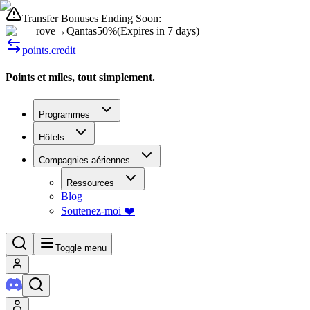
Transfer Bonuses Ending Soon:
rove
→
Qantas
50%
(
Expires in 7 days
)
points.credit
Points et miles, tout simplement.
Programmes
Hôtels
Compagnies aériennes
Ressources
Blog
Soutenez-moi ❤️
Toggle menu