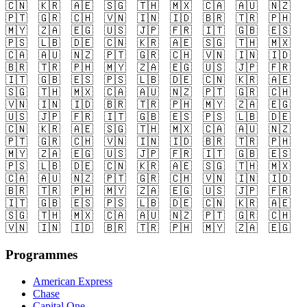
🇨🇳
🇰🇷
🇦🇪
🇸🇬
🇹🇭
🇲🇽
🇨🇦
🇦🇺
🇳🇿
🇵🇹
🇬🇷
🇨🇭
🇻🇳
🇮🇳
🇮🇩
🇧🇷
🇹🇷
🇵🇭
🇲🇾
🇿🇦
🇪🇬
🇺🇸
🇯🇵
🇫🇷
🇮🇹
🇬🇧
🇪🇸
🇵🇸
🇱🇧
🇩🇪
🇨🇳
🇰🇷
🇦🇪
🇸🇬
🇹🇭
🇲🇽
🇨🇦
🇦🇺
🇳🇿
🇵🇹
🇬🇷
🇨🇭
🇻🇳
🇮🇳
🇮🇩
🇧🇷
🇹🇷
🇵🇭
🇲🇾
🇿🇦
🇪🇬
🇺🇸
🇯🇵
🇫🇷
🇮🇹
🇬🇧
🇪🇸
🇵🇸
🇱🇧
🇩🇪
🇨🇳
🇰🇷
🇦🇪
🇸🇬
🇹🇭
🇲🇽
🇨🇦
🇦🇺
🇳🇿
🇵🇹
🇬🇷
🇨🇭
🇻🇳
🇮🇳
🇮🇩
🇧🇷
🇹🇷
🇵🇭
🇲🇾
🇿🇦
🇪🇬
🇺🇸
🇯🇵
🇫🇷
🇮🇹
🇬🇧
🇪🇸
🇵🇸
🇱🇧
🇩🇪
🇨🇳
🇰🇷
🇦🇪
🇸🇬
🇹🇭
🇲🇽
🇨🇦
🇦🇺
🇳🇿
🇵🇹
🇬🇷
🇨🇭
🇻🇳
🇮🇳
🇮🇩
🇧🇷
🇹🇷
🇵🇭
🇲🇾
🇿🇦
🇪🇬
🇺🇸
🇯🇵
🇫🇷
🇮🇹
🇬🇧
🇪🇸
🇵🇸
🇱🇧
🇩🇪
🇨🇳
🇰🇷
🇦🇪
🇸🇬
🇹🇭
🇲🇽
🇨🇦
🇦🇺
🇳🇿
🇵🇹
🇬🇷
🇨🇭
🇻🇳
🇮🇳
🇮🇩
🇧🇷
🇹🇷
🇵🇭
🇲🇾
🇿🇦
🇪🇬
🇺🇸
🇯🇵
🇫🇷
🇮🇹
🇬🇧
🇪🇸
🇵🇸
🇱🇧
🇩🇪
🇨🇳
🇰🇷
🇦🇪
🇸🇬
🇹🇭
🇲🇽
🇨🇦
🇦🇺
🇳🇿
🇵🇹
🇬🇷
🇨🇭
🇻🇳
🇮🇳
🇮🇩
🇧🇷
🇹🇷
🇵🇭
🇲🇾
🇿🇦
🇪🇬
Programmes
American Express
Chase
Capital One