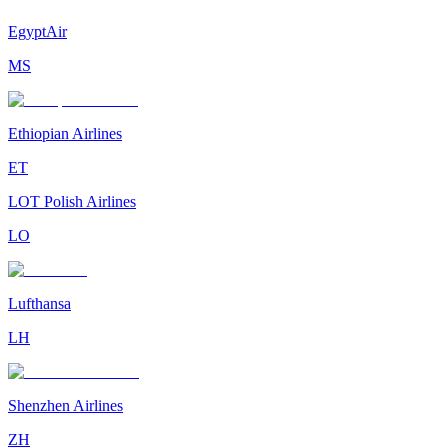
EgyptAir
MS
Ethiopian Airlines
ET
LOT Polish Airlines
LO
Lufthansa
LH
Shenzhen Airlines
ZH