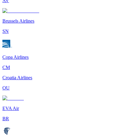
AV
Brussels Airlines
SN
Copa Airlines
CM
Croatia Airlines
OU
EVA Air
BR