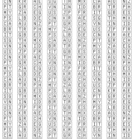
🇨🇳
🇰🇷
🇦🇪
🇸🇬
🇹🇭
🇲🇽
🇨🇦
🇦🇺
🇳🇿
🇵🇹
🇬🇷
🇨🇭
🇻🇳
🇮🇳
🇮🇩
🇧🇷
🇹🇷
🇵🇭
🇲🇾
🇿🇦
🇪🇬
🇺🇸
🇯🇵
🇫🇷
🇮🇹
🇬🇧
🇪🇸
🇵🇸
🇱🇧
🇩🇪
🇨🇳
🇰🇷
🇦🇪
🇸🇬
🇹🇭
🇲🇽
🇨🇦
🇦🇺
🇳🇿
🇵🇹
🇬🇷
🇨🇭
🇻🇳
🇮🇳
🇮🇩
🇧🇷
🇹🇷
🇵🇭
🇲🇾
🇿🇦
🇪🇬
🇺🇸
🇯🇵
🇫🇷
🇮🇹
🇬🇧
🇪🇸
🇵🇸
🇱🇧
🇩🇪
🇨🇳
🇰🇷
🇦🇪
🇸🇬
🇹🇭
🇲🇽
🇨🇦
🇦🇺
🇳🇿
🇵🇹
🇬🇷
🇨🇭
🇻🇳
🇮🇳
🇮🇩
🇧🇷
🇹🇷
🇵🇭
🇲🇾
🇿🇦
🇪🇬
🇺🇸
🇯🇵
🇫🇷
🇮🇹
🇬🇧
🇪🇸
🇵🇸
🇱🇧
🇩🇪
🇨🇳
🇰🇷
🇦🇪
🇸🇬
🇹🇭
🇲🇽
🇨🇦
🇦🇺
🇳🇿
🇵🇹
🇬🇷
🇨🇭
🇻🇳
🇮🇳
🇮🇩
🇧🇷
🇹🇷
🇵🇭
🇲🇾
🇿🇦
🇪🇬
🇺🇸
🇯🇵
🇫🇷
🇮🇹
🇬🇧
🇪🇸
🇵🇸
🇱🇧
🇩🇪
🇨🇳
🇰🇷
🇦🇪
🇸🇬
🇹🇭
🇲🇽
🇨🇦
🇦🇺
🇳🇿
🇵🇹
🇬🇷
🇨🇭
🇻🇳
🇮🇳
🇮🇩
🇧🇷
🇹🇷
🇵🇭
🇲🇾
🇿🇦
🇪🇬
🇺🇸
🇯🇵
🇫🇷
🇮🇹
🇬🇧
🇪🇸
🇵🇸
🇱🇧
🇩🇪
🇨🇳
🇰🇷
🇦🇪
🇸🇬
🇹🇭
🇲🇽
🇨🇦
🇦🇺
🇳🇿
🇵🇹
🇬🇷
🇨🇭
🇻🇳
🇮🇳
🇮🇩
🇧🇷
🇹🇷
🇵🇭
🇲🇾
🇿🇦
🇪🇬
🇺🇸
🇯🇵
🇫🇷
🇮🇹
🇬🇧
🇪🇸
🇵🇸
🇱🇧
🇩🇪
🇨🇳
🇰🇷
🇦🇪
🇸🇬
🇹🇭
🇲🇽
🇨🇦
🇦🇺
🇳🇿
🇵🇹
🇬🇷
🇨🇭
🇻🇳
🇮🇳
🇮🇩
🇧🇷
🇹🇷
🇵🇭
🇲🇾
🇿🇦
🇪🇬
🇺🇸
🇯🇵
🇫🇷
🇮🇹
🇬🇧
🇪🇸
🇵🇸
🇱🇧
🇩🇪
🇨🇳
🇰🇷
🇦🇪
🇸🇬
🇹🇭
🇲🇽
🇨🇦
🇦🇺
🇳🇿
🇵🇹
🇬🇷
🇨🇭
🇻🇳
🇮🇳
🇮🇩