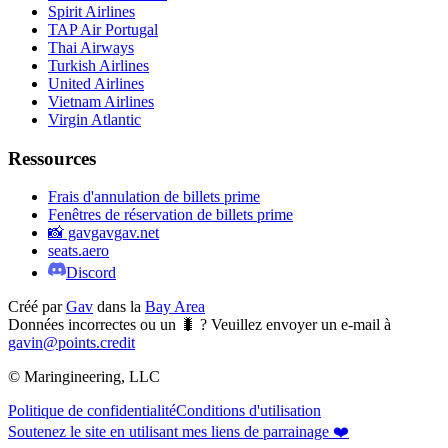
Spirit Airlines
TAP Air Portugal
Thai Airways
Turkish Airlines
United Airlines
Vietnam Airlines
Virgin Atlantic
Ressources
Frais d'annulation de billets prime
Fenêtres de réservation de billets prime
📸 gavgavgav.net
seats.aero
Discord
Créé par
Gav
dans la
Bay Area
Données incorrectes ou un 🐛 ? Veuillez envoyer un e-mail à
gavin@points.credit
© Maringineering, LLC
Politique de confidentialité
Conditions d'utilisation
Soutenez le site en utilisant mes liens de parrainage ❤️