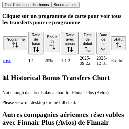
Tout l'historique des bonus
Bonus actuels
Cliquez sur un programme de carte pour voir tous
les transferts pour ce programme
Ratio
Ratio
Date
Date
Bonus
Programme
de
avec
de
de
Statut
%
base
bonus
début
fin
2025-
2025-
rove
1:1
20%
1:1.2
Expiré
09-22
12-31
📊 Historical Bonus Transfers Chart
Not enough data to display a chart for
Finnair Plus (Avios)
.
Please view on desktop for the full chart.
Autres compagnies aériennes réservables
avec Finnair Plus (Avios) de Finnair