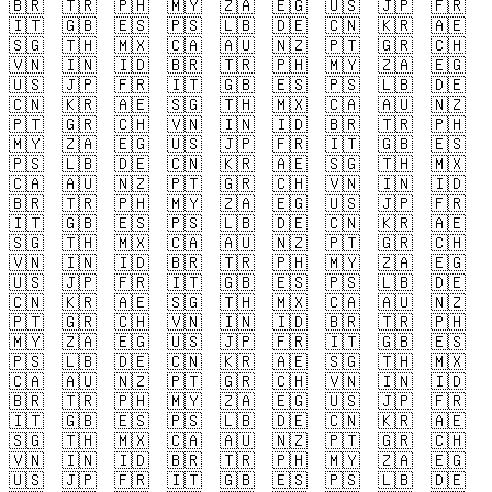
🇧🇷
🇹🇷
🇵🇭
🇲🇾
🇿🇦
🇪🇬
🇺🇸
🇯🇵
🇫🇷
🇮🇹
🇬🇧
🇪🇸
🇵🇸
🇱🇧
🇩🇪
🇨🇳
🇰🇷
🇦🇪
🇸🇬
🇹🇭
🇲🇽
🇨🇦
🇦🇺
🇳🇿
🇵🇹
🇬🇷
🇨🇭
🇻🇳
🇮🇳
🇮🇩
🇧🇷
🇹🇷
🇵🇭
🇲🇾
🇿🇦
🇪🇬
🇺🇸
🇯🇵
🇫🇷
🇮🇹
🇬🇧
🇪🇸
🇵🇸
🇱🇧
🇩🇪
🇨🇳
🇰🇷
🇦🇪
🇸🇬
🇹🇭
🇲🇽
🇨🇦
🇦🇺
🇳🇿
🇵🇹
🇬🇷
🇨🇭
🇻🇳
🇮🇳
🇮🇩
🇧🇷
🇹🇷
🇵🇭
🇲🇾
🇿🇦
🇪🇬
🇺🇸
🇯🇵
🇫🇷
🇮🇹
🇬🇧
🇪🇸
🇵🇸
🇱🇧
🇩🇪
🇨🇳
🇰🇷
🇦🇪
🇸🇬
🇹🇭
🇲🇽
🇨🇦
🇦🇺
🇳🇿
🇵🇹
🇬🇷
🇨🇭
🇻🇳
🇮🇳
🇮🇩
🇧🇷
🇹🇷
🇵🇭
🇲🇾
🇿🇦
🇪🇬
🇺🇸
🇯🇵
🇫🇷
🇮🇹
🇬🇧
🇪🇸
🇵🇸
🇱🇧
🇩🇪
🇨🇳
🇰🇷
🇦🇪
🇸🇬
🇹🇭
🇲🇽
🇨🇦
🇦🇺
🇳🇿
🇵🇹
🇬🇷
🇨🇭
🇻🇳
🇮🇳
🇮🇩
🇧🇷
🇹🇷
🇵🇭
🇲🇾
🇿🇦
🇪🇬
🇺🇸
🇯🇵
🇫🇷
🇮🇹
🇬🇧
🇪🇸
🇵🇸
🇱🇧
🇩🇪
🇨🇳
🇰🇷
🇦🇪
🇸🇬
🇹🇭
🇲🇽
🇨🇦
🇦🇺
🇳🇿
🇵🇹
🇬🇷
🇨🇭
🇻🇳
🇮🇳
🇮🇩
🇧🇷
🇹🇷
🇵🇭
🇲🇾
🇿🇦
🇪🇬
🇺🇸
🇯🇵
🇫🇷
🇮🇹
🇬🇧
🇪🇸
🇵🇸
🇱🇧
🇩🇪
🇨🇳
🇰🇷
🇦🇪
🇸🇬
🇹🇭
🇲🇽
🇨🇦
🇦🇺
🇳🇿
🇵🇹
🇬🇷
🇨🇭
🇻🇳
🇮🇳
🇮🇩
🇧🇷
🇹🇷
🇵🇭
🇲🇾
🇿🇦
🇪🇬
🇺🇸
🇯🇵
🇫🇷
🇮🇹
🇬🇧
🇪🇸
🇵🇸
🇱🇧
🇩🇪
🇨🇳
🇰🇷
🇦🇪
🇸🇬
🇹🇭
🇲🇽
🇨🇦
🇦🇺
🇳🇿
🇵🇹
🇬🇷
🇨🇭
🇻🇳
🇮🇳
🇮🇩
🇧🇷
🇹🇷
🇵🇭
🇲🇾
🇿🇦
🇪🇬
🇺🇸
🇯🇵
🇫🇷
🇮🇹
🇬🇧
🇪🇸
🇵🇸
🇱🇧
🇩🇪