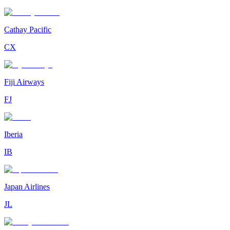
Cathay Pacific
CX
Fiji Airways
FJ
Iberia
IB
Japan Airlines
JL