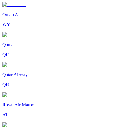
Oman Air
WY
Qantas
QF
Qatar Airways
QR
Royal Air Maroc
AT