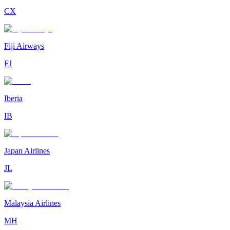
CX
Fiji Airways
FJ
Iberia
IB
Japan Airlines
JL
Malaysia Airlines
MH