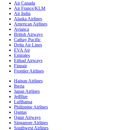
Air Canada
Air France/KLM
Air India
Alaska Airlines
American Airlines
Avianca
British Airways
Cathay Pacific
Delta Air Lines
EVA Air
Emirates
Etihad Airways
Finnair
Frontier Airlines
Hainan Airlines
Iberia
Japan Airlines
JetBlue
Lufthansa
Philippine Airlines
Qantas
Qatar Airways
Singapore Airlines
Southwest Airlines