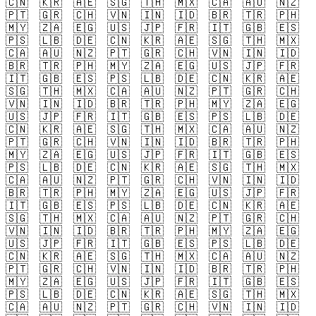
🇨🇳
🇰🇷
🇦🇪
🇸🇬
🇹🇭
🇲🇽
🇨🇦
🇦🇺
🇳🇿
🇵🇹
🇬🇷
🇨🇭
🇻🇳
🇮🇳
🇮🇩
🇧🇷
🇹🇷
🇵🇭
🇲🇾
🇿🇦
🇪🇬
🇺🇸
🇯🇵
🇫🇷
🇮🇹
🇬🇧
🇪🇸
🇵🇸
🇱🇧
🇩🇪
🇨🇳
🇰🇷
🇦🇪
🇸🇬
🇹🇭
🇲🇽
🇨🇦
🇦🇺
🇳🇿
🇵🇹
🇬🇷
🇨🇭
🇻🇳
🇮🇳
🇮🇩
🇧🇷
🇹🇷
🇵🇭
🇲🇾
🇿🇦
🇪🇬
🇺🇸
🇯🇵
🇫🇷
🇮🇹
🇬🇧
🇪🇸
🇵🇸
🇱🇧
🇩🇪
🇨🇳
🇰🇷
🇦🇪
🇸🇬
🇹🇭
🇲🇽
🇨🇦
🇦🇺
🇳🇿
🇵🇹
🇬🇷
🇨🇭
🇻🇳
🇮🇳
🇮🇩
🇧🇷
🇹🇷
🇵🇭
🇲🇾
🇿🇦
🇪🇬
🇺🇸
🇯🇵
🇫🇷
🇮🇹
🇬🇧
🇪🇸
🇵🇸
🇱🇧
🇩🇪
🇨🇳
🇰🇷
🇦🇪
🇸🇬
🇹🇭
🇲🇽
🇨🇦
🇦🇺
🇳🇿
🇵🇹
🇬🇷
🇨🇭
🇻🇳
🇮🇳
🇮🇩
🇧🇷
🇹🇷
🇵🇭
🇲🇾
🇿🇦
🇪🇬
🇺🇸
🇯🇵
🇫🇷
🇮🇹
🇬🇧
🇪🇸
🇵🇸
🇱🇧
🇩🇪
🇨🇳
🇰🇷
🇦🇪
🇸🇬
🇹🇭
🇲🇽
🇨🇦
🇦🇺
🇳🇿
🇵🇹
🇬🇷
🇨🇭
🇻🇳
🇮🇳
🇮🇩
🇧🇷
🇹🇷
🇵🇭
🇲🇾
🇿🇦
🇪🇬
🇺🇸
🇯🇵
🇫🇷
🇮🇹
🇬🇧
🇪🇸
🇵🇸
🇱🇧
🇩🇪
🇨🇳
🇰🇷
🇦🇪
🇸🇬
🇹🇭
🇲🇽
🇨🇦
🇦🇺
🇳🇿
🇵🇹
🇬🇷
🇨🇭
🇻🇳
🇮🇳
🇮🇩
🇧🇷
🇹🇷
🇵🇭
🇲🇾
🇿🇦
🇪🇬
🇺🇸
🇯🇵
🇫🇷
🇮🇹
🇬🇧
🇪🇸
🇵🇸
🇱🇧
🇩🇪
🇨🇳
🇰🇷
🇦🇪
🇸🇬
🇹🇭
🇲🇽
🇨🇦
🇦🇺
🇳🇿
🇵🇹
🇬🇷
🇨🇭
🇻🇳
🇮🇳
🇮🇩
🇧🇷
🇹🇷
🇵🇭
🇲🇾
🇿🇦
🇪🇬
🇺🇸
🇯🇵
🇫🇷
🇮🇹
🇬🇧
🇪🇸
🇵🇸
🇱🇧
🇩🇪
🇨🇳
🇰🇷
🇦🇪
🇸🇬
🇹🇭
🇲🇽
🇨🇦
🇦🇺
🇳🇿
🇵🇹
🇬🇷
🇨🇭
🇻🇳
🇮🇳
🇮🇩