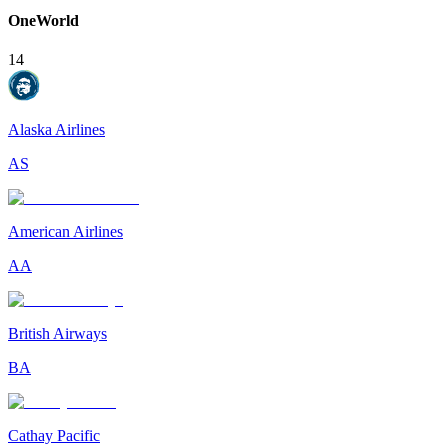
OneWorld
14
Alaska Airlines
AS
American Airlines
AA
British Airways
BA
Cathay Pacific