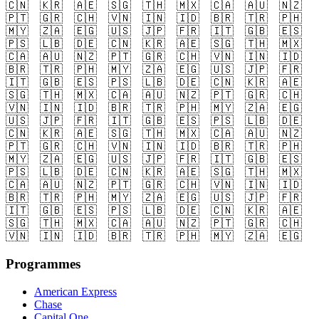
🇨🇳
🇰🇷
🇦🇪
🇸🇬
🇹🇭
🇲🇽
🇨🇦
🇦🇺
🇳🇿
🇵🇹
🇬🇷
🇨🇭
🇻🇳
🇮🇳
🇮🇩
🇧🇷
🇹🇷
🇵🇭
🇲🇾
🇿🇦
🇪🇬
🇺🇸
🇯🇵
🇫🇷
🇮🇹
🇬🇧
🇪🇸
🇵🇸
🇱🇧
🇩🇪
🇨🇳
🇰🇷
🇦🇪
🇸🇬
🇹🇭
🇲🇽
🇨🇦
🇦🇺
🇳🇿
🇵🇹
🇬🇷
🇨🇭
🇻🇳
🇮🇳
🇮🇩
🇧🇷
🇹🇷
🇵🇭
🇲🇾
🇿🇦
🇪🇬
🇺🇸
🇯🇵
🇫🇷
🇮🇹
🇬🇧
🇪🇸
🇵🇸
🇱🇧
🇩🇪
🇨🇳
🇰🇷
🇦🇪
🇸🇬
🇹🇭
🇲🇽
🇨🇦
🇦🇺
🇳🇿
🇵🇹
🇬🇷
🇨🇭
🇻🇳
🇮🇳
🇮🇩
🇧🇷
🇹🇷
🇵🇭
🇲🇾
🇿🇦
🇪🇬
🇺🇸
🇯🇵
🇫🇷
🇮🇹
🇬🇧
🇪🇸
🇵🇸
🇱🇧
🇩🇪
🇨🇳
🇰🇷
🇦🇪
🇸🇬
🇹🇭
🇲🇽
🇨🇦
🇦🇺
🇳🇿
🇵🇹
🇬🇷
🇨🇭
🇻🇳
🇮🇳
🇮🇩
🇧🇷
🇹🇷
🇵🇭
🇲🇾
🇿🇦
🇪🇬
🇺🇸
🇯🇵
🇫🇷
🇮🇹
🇬🇧
🇪🇸
🇵🇸
🇱🇧
🇩🇪
🇨🇳
🇰🇷
🇦🇪
🇸🇬
🇹🇭
🇲🇽
🇨🇦
🇦🇺
🇳🇿
🇵🇹
🇬🇷
🇨🇭
🇻🇳
🇮🇳
🇮🇩
🇧🇷
🇹🇷
🇵🇭
🇲🇾
🇿🇦
🇪🇬
🇺🇸
🇯🇵
🇫🇷
🇮🇹
🇬🇧
🇪🇸
🇵🇸
🇱🇧
🇩🇪
🇨🇳
🇰🇷
🇦🇪
🇸🇬
🇹🇭
🇲🇽
🇨🇦
🇦🇺
🇳🇿
🇵🇹
🇬🇷
🇨🇭
🇻🇳
🇮🇳
🇮🇩
🇧🇷
🇹🇷
🇵🇭
🇲🇾
🇿🇦
🇪🇬
Programmes
American Express
Chase
Capital One