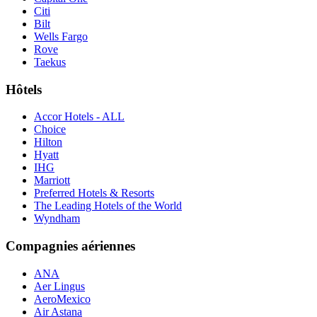
Citi
Bilt
Wells Fargo
Rove
Taekus
Hôtels
Accor Hotels - ALL
Choice
Hilton
Hyatt
IHG
Marriott
Preferred Hotels & Resorts
The Leading Hotels of the World
Wyndham
Compagnies aériennes
ANA
Aer Lingus
AeroMexico
Air Astana