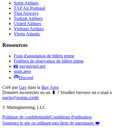
Spirit Airlines
TAP Air Portugal
Thai Airways
Turkish Airlines
United Airlines
Vietnam Airlines
Virgin Atlantic
Ressources
Frais d'annulation de billets prime
Fenêtres de réservation de billets prime
📸 gavgavgav.net
seats.aero
Discord
Créé par
Gav
dans la
Bay Area
Données incorrectes ou un 🐛 ? Veuillez envoyer un e-mail à
gavin@points.credit
© Maringineering, LLC
Politique de confidentialité
Conditions d'utilisation
Soutenez le site en utilisant mes liens de parrainage ❤️