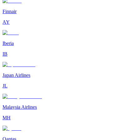
Finnair
AY
Iberia
IB
Japan Airlines
JL
Malaysia Airlines
MH
Qantas