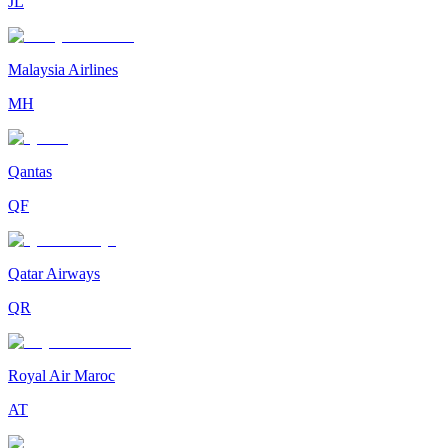
JL
Malaysia Airlines
MH
Qantas
QF
Qatar Airways
QR
Royal Air Maroc
AT