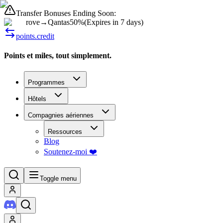
Transfer Bonuses Ending Soon:
rove
→
Qantas
50%
(
Expires in 7 days
)
points.credit
Points et miles, tout simplement.
Programmes
Hôtels
Compagnies aériennes
Ressources
Blog
Soutenez-moi ❤️
Toggle menu