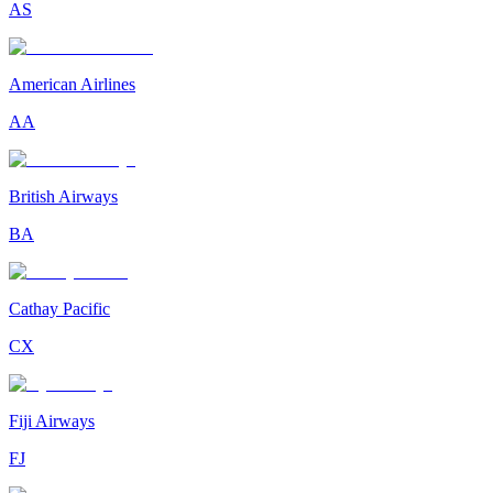
AS
American Airlines
AA
British Airways
BA
Cathay Pacific
CX
Fiji Airways
FJ