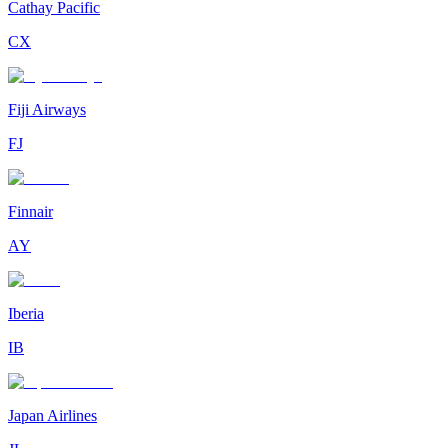
Cathay Pacific
CX
Fiji Airways
FJ
Finnair
AY
Iberia
IB
Japan Airlines