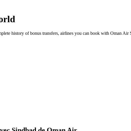
rld
mplete history of bonus transfers, airlines you can book with
Oman Air
avec Sindbad de Oman Air