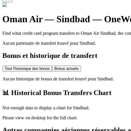
Oman Air
—
Sindbad
—
OneWo
Find what credit card program transfers to
Oman Air
Sindbad
, the co
Aucun partenaire de transfert trouvé pour Sindbad.
Bonus et historique de transfert
Tout l'historique des bonus
Bonus actuels
Aucun historique de bonus de transfert trouvé pour Sindbad.
📊 Historical Bonus Transfers Chart
Not enough data to display a chart for
Sindbad
.
Please view on desktop for the full chart.
Autres compagnies aériennes réservables 