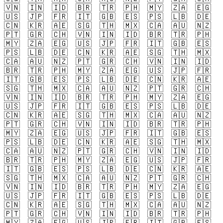
🇻🇳
🇮🇳
🇮🇩
🇧🇷
🇹🇷
🇵🇭
🇲🇾
🇿🇦
🇪🇬
🇺🇸
🇯🇵
🇫🇷
🇮🇹
🇬🇧
🇪🇸
🇵🇸
🇱🇧
🇩🇪
🇨🇳
🇰🇷
🇦🇪
🇸🇬
🇹🇭
🇲🇽
🇨🇦
🇦🇺
🇳🇿
🇵🇹
🇬🇷
🇨🇭
🇻🇳
🇮🇳
🇮🇩
🇧🇷
🇹🇷
🇵🇭
🇲🇾
🇿🇦
🇪🇬
🇺🇸
🇯🇵
🇫🇷
🇮🇹
🇬🇧
🇪🇸
🇵🇸
🇱🇧
🇩🇪
🇨🇳
🇰🇷
🇦🇪
🇸🇬
🇹🇭
🇲🇽
🇨🇦
🇦🇺
🇳🇿
🇵🇹
🇬🇷
🇨🇭
🇻🇳
🇮🇳
🇮🇩
🇧🇷
🇹🇷
🇵🇭
🇲🇾
🇿🇦
🇪🇬
🇺🇸
🇯🇵
🇫🇷
🇮🇹
🇬🇧
🇪🇸
🇵🇸
🇱🇧
🇩🇪
🇨🇳
🇰🇷
🇦🇪
🇸🇬
🇹🇭
🇲🇽
🇨🇦
🇦🇺
🇳🇿
🇵🇹
🇬🇷
🇨🇭
🇻🇳
🇮🇳
🇮🇩
🇧🇷
🇹🇷
🇵🇭
🇲🇾
🇿🇦
🇪🇬
🇺🇸
🇯🇵
🇫🇷
🇮🇹
🇬🇧
🇪🇸
🇵🇸
🇱🇧
🇩🇪
🇨🇳
🇰🇷
🇦🇪
🇸🇬
🇹🇭
🇲🇽
🇨🇦
🇦🇺
🇳🇿
🇵🇹
🇬🇷
🇨🇭
🇻🇳
🇮🇳
🇮🇩
🇧🇷
🇹🇷
🇵🇭
🇲🇾
🇿🇦
🇪🇬
🇺🇸
🇯🇵
🇫🇷
🇮🇹
🇬🇧
🇪🇸
🇵🇸
🇱🇧
🇩🇪
🇨🇳
🇰🇷
🇦🇪
🇸🇬
🇹🇭
🇲🇽
🇨🇦
🇦🇺
🇳🇿
🇵🇹
🇬🇷
🇨🇭
🇻🇳
🇮🇳
🇮🇩
🇧🇷
🇹🇷
🇵🇭
🇲🇾
🇿🇦
🇪🇬
🇺🇸
🇯🇵
🇫🇷
🇮🇹
🇬🇧
🇪🇸
🇵🇸
🇱🇧
🇩🇪
🇨🇳
🇰🇷
🇦🇪
🇸🇬
🇹🇭
🇲🇽
🇨🇦
🇦🇺
🇳🇿
🇵🇹
🇬🇷
🇨🇭
🇻🇳
🇮🇳
🇮🇩
🇧🇷
🇹🇷
🇵🇭
🇲🇾
🇿🇦
🇪🇬
🇺🇸
🇯🇵
🇫🇷
🇮🇹
🇬🇧
🇪🇸
🇵🇸
🇱🇧
🇩🇪
🇨🇳
🇰🇷
🇦🇪
🇸🇬
🇹🇭
🇲🇽
🇨🇦
🇦🇺
🇳🇿
🇵🇹
🇬🇷
🇨🇭
🇻🇳
🇮🇳
🇮🇩
🇧🇷
🇹🇷
🇵🇭
🇲🇾
🇿🇦
🇪🇬
🇺🇸
🇯🇵
🇫🇷
🇮🇹
🇬🇧
🇪🇸