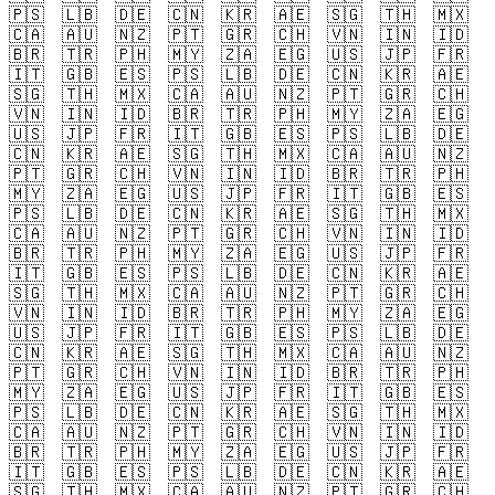
🇵🇸
🇱🇧
🇩🇪
🇨🇳
🇰🇷
🇦🇪
🇸🇬
🇹🇭
🇲🇽
🇨🇦
🇦🇺
🇳🇿
🇵🇹
🇬🇷
🇨🇭
🇻🇳
🇮🇳
🇮🇩
🇧🇷
🇹🇷
🇵🇭
🇲🇾
🇿🇦
🇪🇬
🇺🇸
🇯🇵
🇫🇷
🇮🇹
🇬🇧
🇪🇸
🇵🇸
🇱🇧
🇩🇪
🇨🇳
🇰🇷
🇦🇪
🇸🇬
🇹🇭
🇲🇽
🇨🇦
🇦🇺
🇳🇿
🇵🇹
🇬🇷
🇨🇭
🇻🇳
🇮🇳
🇮🇩
🇧🇷
🇹🇷
🇵🇭
🇲🇾
🇿🇦
🇪🇬
🇺🇸
🇯🇵
🇫🇷
🇮🇹
🇬🇧
🇪🇸
🇵🇸
🇱🇧
🇩🇪
🇨🇳
🇰🇷
🇦🇪
🇸🇬
🇹🇭
🇲🇽
🇨🇦
🇦🇺
🇳🇿
🇵🇹
🇬🇷
🇨🇭
🇻🇳
🇮🇳
🇮🇩
🇧🇷
🇹🇷
🇵🇭
🇲🇾
🇿🇦
🇪🇬
🇺🇸
🇯🇵
🇫🇷
🇮🇹
🇬🇧
🇪🇸
🇵🇸
🇱🇧
🇩🇪
🇨🇳
🇰🇷
🇦🇪
🇸🇬
🇹🇭
🇲🇽
🇨🇦
🇦🇺
🇳🇿
🇵🇹
🇬🇷
🇨🇭
🇻🇳
🇮🇳
🇮🇩
🇧🇷
🇹🇷
🇵🇭
🇲🇾
🇿🇦
🇪🇬
🇺🇸
🇯🇵
🇫🇷
🇮🇹
🇬🇧
🇪🇸
🇵🇸
🇱🇧
🇩🇪
🇨🇳
🇰🇷
🇦🇪
🇸🇬
🇹🇭
🇲🇽
🇨🇦
🇦🇺
🇳🇿
🇵🇹
🇬🇷
🇨🇭
🇻🇳
🇮🇳
🇮🇩
🇧🇷
🇹🇷
🇵🇭
🇲🇾
🇿🇦
🇪🇬
🇺🇸
🇯🇵
🇫🇷
🇮🇹
🇬🇧
🇪🇸
🇵🇸
🇱🇧
🇩🇪
🇨🇳
🇰🇷
🇦🇪
🇸🇬
🇹🇭
🇲🇽
🇨🇦
🇦🇺
🇳🇿
🇵🇹
🇬🇷
🇨🇭
🇻🇳
🇮🇳
🇮🇩
🇧🇷
🇹🇷
🇵🇭
🇲🇾
🇿🇦
🇪🇬
🇺🇸
🇯🇵
🇫🇷
🇮🇹
🇬🇧
🇪🇸
🇵🇸
🇱🇧
🇩🇪
🇨🇳
🇰🇷
🇦🇪
🇸🇬
🇹🇭
🇲🇽
🇨🇦
🇦🇺
🇳🇿
🇵🇹
🇬🇷
🇨🇭
🇻🇳
🇮🇳
🇮🇩
🇧🇷
🇹🇷
🇵🇭
🇲🇾
🇿🇦
🇪🇬
🇺🇸
🇯🇵
🇫🇷
🇮🇹
🇬🇧
🇪🇸
🇵🇸
🇱🇧
🇩🇪
🇨🇳
🇰🇷
🇦🇪
🇸🇬
🇹🇭
🇲🇽
🇨🇦
🇦🇺
🇳🇿
🇵🇹
🇬🇷
🇨🇭