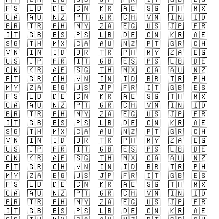
🇵🇸
🇱🇧
🇩🇪
🇨🇳
🇰🇷
🇦🇪
🇸🇬
🇹🇭
🇲🇽
🇨🇦
🇦🇺
🇳🇿
🇵🇹
🇬🇷
🇨🇭
🇻🇳
🇮🇳
🇮🇩
🇧🇷
🇹🇷
🇵🇭
🇲🇾
🇿🇦
🇪🇬
🇺🇸
🇯🇵
🇫🇷
🇮🇹
🇬🇧
🇪🇸
🇵🇸
🇱🇧
🇩🇪
🇨🇳
🇰🇷
🇦🇪
🇸🇬
🇹🇭
🇲🇽
🇨🇦
🇦🇺
🇳🇿
🇵🇹
🇬🇷
🇨🇭
🇻🇳
🇮🇳
🇮🇩
🇧🇷
🇹🇷
🇵🇭
🇲🇾
🇿🇦
🇪🇬
🇺🇸
🇯🇵
🇫🇷
🇮🇹
🇬🇧
🇪🇸
🇵🇸
🇱🇧
🇩🇪
🇨🇳
🇰🇷
🇦🇪
🇸🇬
🇹🇭
🇲🇽
🇨🇦
🇦🇺
🇳🇿
🇵🇹
🇬🇷
🇨🇭
🇻🇳
🇮🇳
🇮🇩
🇧🇷
🇹🇷
🇵🇭
🇲🇾
🇿🇦
🇪🇬
🇺🇸
🇯🇵
🇫🇷
🇮🇹
🇬🇧
🇪🇸
🇵🇸
🇱🇧
🇩🇪
🇨🇳
🇰🇷
🇦🇪
🇸🇬
🇹🇭
🇲🇽
🇨🇦
🇦🇺
🇳🇿
🇵🇹
🇬🇷
🇨🇭
🇻🇳
🇮🇳
🇮🇩
🇧🇷
🇹🇷
🇵🇭
🇲🇾
🇿🇦
🇪🇬
🇺🇸
🇯🇵
🇫🇷
🇮🇹
🇬🇧
🇪🇸
🇵🇸
🇱🇧
🇩🇪
🇨🇳
🇰🇷
🇦🇪
🇸🇬
🇹🇭
🇲🇽
🇨🇦
🇦🇺
🇳🇿
🇵🇹
🇬🇷
🇨🇭
🇻🇳
🇮🇳
🇮🇩
🇧🇷
🇹🇷
🇵🇭
🇲🇾
🇿🇦
🇪🇬
🇺🇸
🇯🇵
🇫🇷
🇮🇹
🇬🇧
🇪🇸
🇵🇸
🇱🇧
🇩🇪
🇨🇳
🇰🇷
🇦🇪
🇸🇬
🇹🇭
🇲🇽
🇨🇦
🇦🇺
🇳🇿
🇵🇹
🇬🇷
🇨🇭
🇻🇳
🇮🇳
🇮🇩
🇧🇷
🇹🇷
🇵🇭
🇲🇾
🇿🇦
🇪🇬
🇺🇸
🇯🇵
🇫🇷
🇮🇹
🇬🇧
🇪🇸
🇵🇸
🇱🇧
🇩🇪
🇨🇳
🇰🇷
🇦🇪
🇸🇬
🇹🇭
🇲🇽
🇨🇦
🇦🇺
🇳🇿
🇵🇹
🇬🇷
🇨🇭
🇻🇳
🇮🇳
🇮🇩
🇧🇷
🇹🇷
🇵🇭
🇲🇾
🇿🇦
🇪🇬
🇺🇸
🇯🇵
🇫🇷
🇮🇹
🇬🇧
🇪🇸
🇵🇸
🇱🇧
🇩🇪
🇨🇳
🇰🇷
🇦🇪