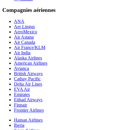
Compagnies aériennes
ANA
Aer Lingus
AeroMexico
Air Astana
Air Canada
Air France/KLM
Air India
Alaska Airlines
American Airlines
Avianca
British Airways
Cathay Pacific
Delta Air Lines
EVA Air
Emirates
Etihad Airways
Finnair
Frontier Airlines
Hainan Airlines
Iberia