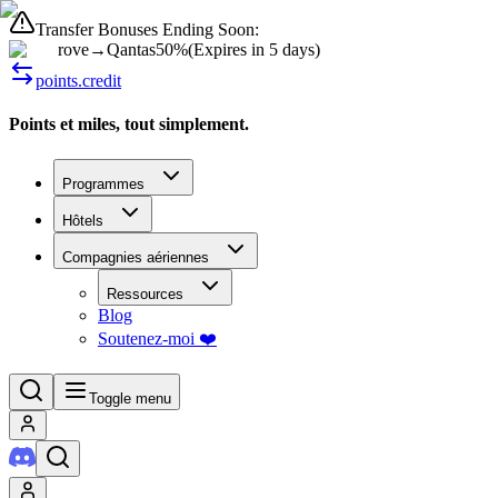
Transfer Bonuses Ending Soon:
rove
→
Qantas
50%
(
Expires in 5 days
)
points.credit
Points et miles, tout simplement.
Programmes
Hôtels
Compagnies aériennes
Ressources
Blog
Soutenez-moi ❤️
Toggle menu