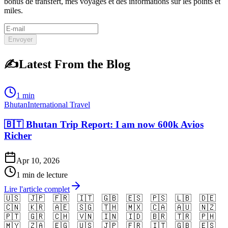
bonus de transfert, mes voyages et des informations sur les points et
miles.
Envoyer
✍️
Latest From the Blog
1 min
Bhutan
International Travel
🇧🇹 Bhutan Trip Report: I am now 600k Avios
Richer
Apr 10, 2026
1 min de lecture
Lire l'article complet
🇺🇸
🇯🇵
🇫🇷
🇮🇹
🇬🇧
🇪🇸
🇵🇸
🇱🇧
🇩🇪
🇨🇳
🇰🇷
🇦🇪
🇸🇬
🇹🇭
🇲🇽
🇨🇦
🇦🇺
🇳🇿
🇵🇹
🇬🇷
🇨🇭
🇻🇳
🇮🇳
🇮🇩
🇧🇷
🇹🇷
🇵🇭
🇲🇾
🇿🇦
🇪🇬
🇺🇸
🇯🇵
🇫🇷
🇮🇹
🇬🇧
🇪🇸