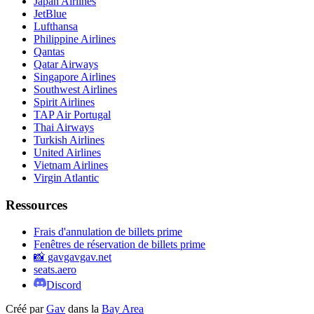
Japan Airlines
JetBlue
Lufthansa
Philippine Airlines
Qantas
Qatar Airways
Singapore Airlines
Southwest Airlines
Spirit Airlines
TAP Air Portugal
Thai Airways
Turkish Airlines
United Airlines
Vietnam Airlines
Virgin Atlantic
Ressources
Frais d'annulation de billets prime
Fenêtres de réservation de billets prime
📸 gavgavgav.net
seats.aero
Discord
Créé par
Gav
dans la
Bay Area