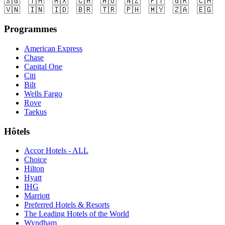
🇸🇬
🇹🇭
🇲🇽
🇨🇦
🇦🇺
🇳🇿
🇵🇹
🇬🇷
🇨🇭
🇻🇳
🇮🇳
🇮🇩
🇧🇷
🇹🇷
🇵🇭
🇲🇾
🇿🇦
🇪🇬
Programmes
American Express
Chase
Capital One
Citi
Bilt
Wells Fargo
Rove
Taekus
Hôtels
Accor Hotels - ALL
Choice
Hilton
Hyatt
IHG
Marriott
Preferred Hotels & Resorts
The Leading Hotels of the World
Wyndham