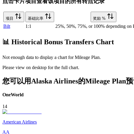
点击卡片项目查看该项目的所有转点记录
项目
基础比率
奖励 %
Bilt
1:1
25%, 50%, 75%, or 100% depending on Bi
📊 Historical Bonus Transfers Chart
Not enough data to display a chart for
Mileage Plan
.
Please view on desktop for the full chart.
您可以用Alaska Airlines的Mileage 
OneWorld
14
American Airlines
AA