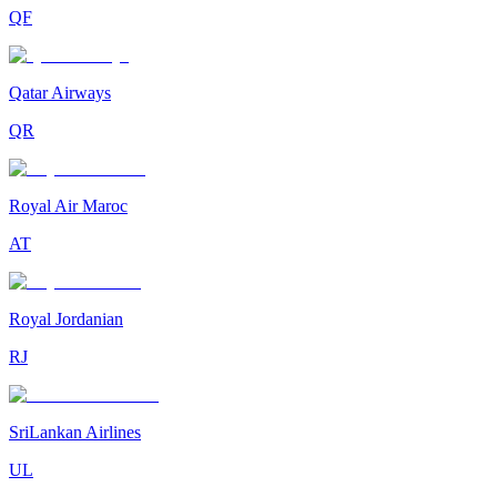
QF
Qatar Airways
QR
Royal Air Maroc
AT
Royal Jordanian
RJ
SriLankan Airlines
UL