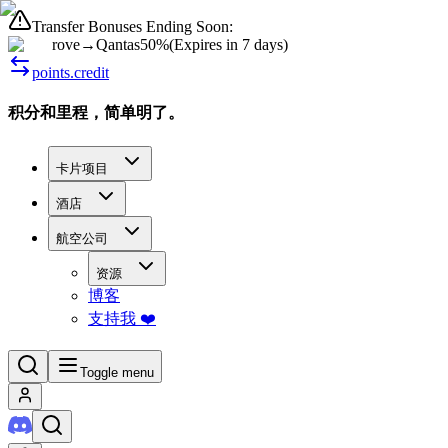
Transfer Bonuses Ending Soon:
rove
→
Qantas
50%
(
Expires in 7 days
)
points.credit
积分和里程，简单明了。
卡片项目
酒店
航空公司
资源
博客
支持我 ❤️
Toggle menu