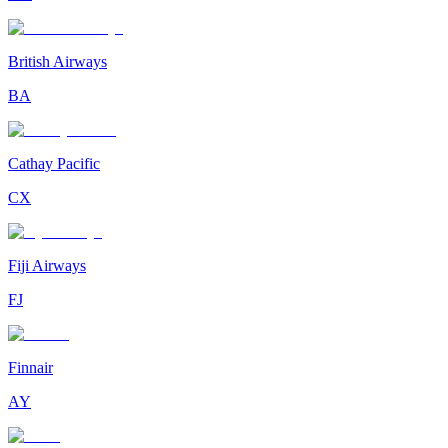
British Airways
BA
Cathay Pacific
CX
Fiji Airways
FJ
Finnair
AY