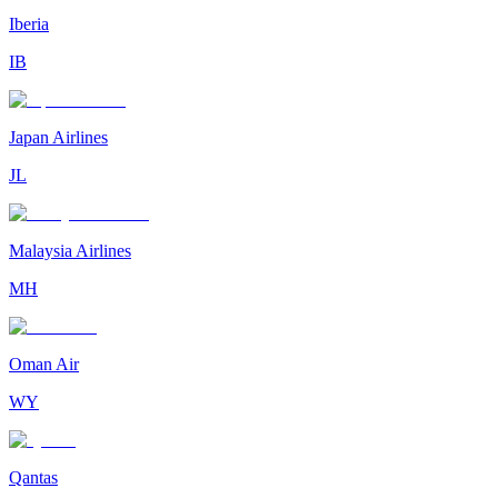
Iberia
IB
Japan Airlines
JL
Malaysia Airlines
MH
Oman Air
WY
Qantas