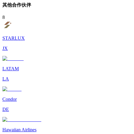
其他合作伙伴
8
STARLUX
JX
LATAM
LA
Condor
DE
Hawaiian Airlines