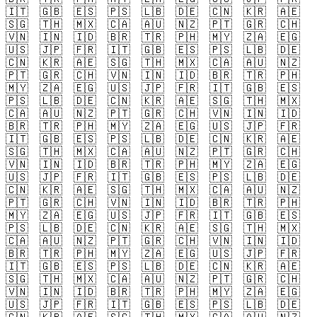
🇮🇹
🇬🇧
🇪🇸
🇵🇸
🇱🇧
🇩🇪
🇨🇳
🇰🇷
🇦🇪
🇸🇬
🇹🇭
🇲🇽
🇨🇦
🇦🇺
🇳🇿
🇵🇹
🇬🇷
🇨🇭
🇻🇳
🇮🇳
🇮🇩
🇧🇷
🇹🇷
🇵🇭
🇲🇾
🇿🇦
🇪🇬
🇺🇸
🇯🇵
🇫🇷
🇮🇹
🇬🇧
🇪🇸
🇵🇸
🇱🇧
🇩🇪
🇨🇳
🇰🇷
🇦🇪
🇸🇬
🇹🇭
🇲🇽
🇨🇦
🇦🇺
🇳🇿
🇵🇹
🇬🇷
🇨🇭
🇻🇳
🇮🇳
🇮🇩
🇧🇷
🇹🇷
🇵🇭
🇲🇾
🇿🇦
🇪🇬
🇺🇸
🇯🇵
🇫🇷
🇮🇹
🇬🇧
🇪🇸
🇵🇸
🇱🇧
🇩🇪
🇨🇳
🇰🇷
🇦🇪
🇸🇬
🇹🇭
🇲🇽
🇨🇦
🇦🇺
🇳🇿
🇵🇹
🇬🇷
🇨🇭
🇻🇳
🇮🇳
🇮🇩
🇧🇷
🇹🇷
🇵🇭
🇲🇾
🇿🇦
🇪🇬
🇺🇸
🇯🇵
🇫🇷
🇮🇹
🇬🇧
🇪🇸
🇵🇸
🇱🇧
🇩🇪
🇨🇳
🇰🇷
🇦🇪
🇸🇬
🇹🇭
🇲🇽
🇨🇦
🇦🇺
🇳🇿
🇵🇹
🇬🇷
🇨🇭
🇻🇳
🇮🇳
🇮🇩
🇧🇷
🇹🇷
🇵🇭
🇲🇾
🇿🇦
🇪🇬
🇺🇸
🇯🇵
🇫🇷
🇮🇹
🇬🇧
🇪🇸
🇵🇸
🇱🇧
🇩🇪
🇨🇳
🇰🇷
🇦🇪
🇸🇬
🇹🇭
🇲🇽
🇨🇦
🇦🇺
🇳🇿
🇵🇹
🇬🇷
🇨🇭
🇻🇳
🇮🇳
🇮🇩
🇧🇷
🇹🇷
🇵🇭
🇲🇾
🇿🇦
🇪🇬
🇺🇸
🇯🇵
🇫🇷
🇮🇹
🇬🇧
🇪🇸
🇵🇸
🇱🇧
🇩🇪
🇨🇳
🇰🇷
🇦🇪
🇸🇬
🇹🇭
🇲🇽
🇨🇦
🇦🇺
🇳🇿
🇵🇹
🇬🇷
🇨🇭
🇻🇳
🇮🇳
🇮🇩
🇧🇷
🇹🇷
🇵🇭
🇲🇾
🇿🇦
🇪🇬
🇺🇸
🇯🇵
🇫🇷
🇮🇹
🇬🇧
🇪🇸
🇵🇸
🇱🇧
🇩🇪
🇨🇳
🇰🇷
🇦🇪
🇸🇬
🇹🇭
🇲🇽
🇨🇦
🇦🇺
🇳🇿
🇵🇹
🇬🇷
🇨🇭
🇻🇳
🇮🇳
🇮🇩
🇧🇷
🇹🇷
🇵🇭
🇲🇾
🇿🇦
🇪🇬
🇺🇸
🇯🇵
🇫🇷
🇮🇹
🇬🇧
🇪🇸
🇵🇸
🇱🇧
🇩🇪