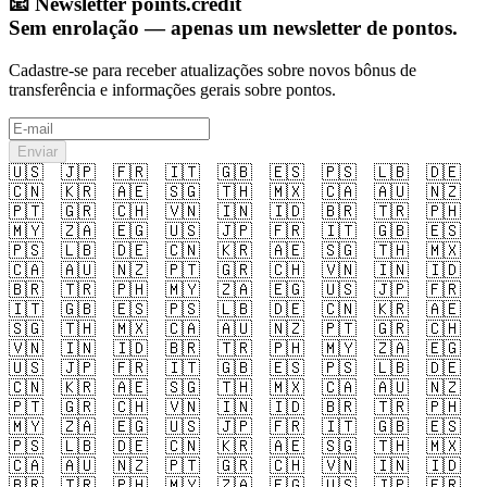
📧
Newsletter points.credit
Sem enrolação — apenas um newsletter de pontos.
Cadastre-se para receber atualizações sobre novos bônus de
transferência e informações gerais sobre pontos.
Enviar
🇺🇸
🇯🇵
🇫🇷
🇮🇹
🇬🇧
🇪🇸
🇵🇸
🇱🇧
🇩🇪
🇨🇳
🇰🇷
🇦🇪
🇸🇬
🇹🇭
🇲🇽
🇨🇦
🇦🇺
🇳🇿
🇵🇹
🇬🇷
🇨🇭
🇻🇳
🇮🇳
🇮🇩
🇧🇷
🇹🇷
🇵🇭
🇲🇾
🇿🇦
🇪🇬
🇺🇸
🇯🇵
🇫🇷
🇮🇹
🇬🇧
🇪🇸
🇵🇸
🇱🇧
🇩🇪
🇨🇳
🇰🇷
🇦🇪
🇸🇬
🇹🇭
🇲🇽
🇨🇦
🇦🇺
🇳🇿
🇵🇹
🇬🇷
🇨🇭
🇻🇳
🇮🇳
🇮🇩
🇧🇷
🇹🇷
🇵🇭
🇲🇾
🇿🇦
🇪🇬
🇺🇸
🇯🇵
🇫🇷
🇮🇹
🇬🇧
🇪🇸
🇵🇸
🇱🇧
🇩🇪
🇨🇳
🇰🇷
🇦🇪
🇸🇬
🇹🇭
🇲🇽
🇨🇦
🇦🇺
🇳🇿
🇵🇹
🇬🇷
🇨🇭
🇻🇳
🇮🇳
🇮🇩
🇧🇷
🇹🇷
🇵🇭
🇲🇾
🇿🇦
🇪🇬
🇺🇸
🇯🇵
🇫🇷
🇮🇹
🇬🇧
🇪🇸
🇵🇸
🇱🇧
🇩🇪
🇨🇳
🇰🇷
🇦🇪
🇸🇬
🇹🇭
🇲🇽
🇨🇦
🇦🇺
🇳🇿
🇵🇹
🇬🇷
🇨🇭
🇻🇳
🇮🇳
🇮🇩
🇧🇷
🇹🇷
🇵🇭
🇲🇾
🇿🇦
🇪🇬
🇺🇸
🇯🇵
🇫🇷
🇮🇹
🇬🇧
🇪🇸
🇵🇸
🇱🇧
🇩🇪
🇨🇳
🇰🇷
🇦🇪
🇸🇬
🇹🇭
🇲🇽
🇨🇦
🇦🇺
🇳🇿
🇵🇹
🇬🇷
🇨🇭
🇻🇳
🇮🇳
🇮🇩
🇧🇷
🇹🇷
🇵🇭
🇲🇾
🇿🇦
🇪🇬
🇺🇸
🇯🇵
🇫🇷