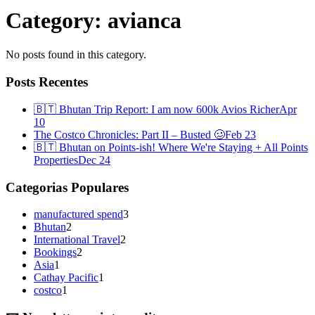
Category:
avianca
No posts found in this category.
Posts Recentes
🇧🇹 Bhutan Trip Report: I am now 600k Avios Richer
Apr
10
The Costco Chronicles: Part II – Busted 🥴
Feb 23
🇧🇹 Bhutan on Points-ish! Where We're Staying + All Points
Properties
Dec 24
Categorias Populares
manufactured spend
3
Bhutan
2
International Travel
2
Bookings
2
Asia
1
Cathay Pacific
1
costco
1