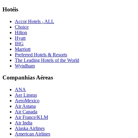
Hotéis
Accor Hotels - ALL
Choice
Hilton
Hyatt
IHG
Marriott
Preferred Hotels & Resorts
The Leading Hotels of the World
Wyndham
Companhias Aéreas
ANA
Aer Lingus
AeroMexico
Air Astana
Air Canada
Air France/KLM
Air India
Alaska Airlines
American Airlines