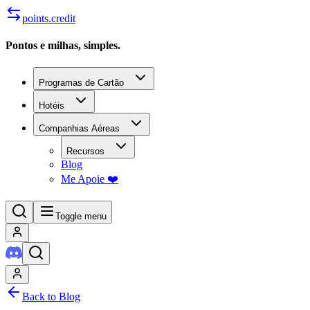
points.credit
Pontos e milhas, simples.
Programas de Cartão
Hotéis
Companhias Aéreas
Recursos
Blog
Me Apoie ❤️
Toggle menu
Back to Blog