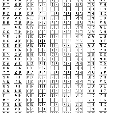
🇨🇳
🇰🇷
🇦🇪
🇸🇬
🇹🇭
🇲🇽
🇨🇦
🇦🇺
🇳🇿
🇵🇹
🇬🇷
🇨🇭
🇻🇳
🇮🇳
🇮🇩
🇧🇷
🇹🇷
🇵🇭
🇲🇾
🇿🇦
🇪🇬
🇺🇸
🇯🇵
🇫🇷
🇮🇹
🇬🇧
🇪🇸
🇵🇸
🇱🇧
🇩🇪
🇨🇳
🇰🇷
🇦🇪
🇸🇬
🇹🇭
🇲🇽
🇨🇦
🇦🇺
🇳🇿
🇵🇹
🇬🇷
🇨🇭
🇻🇳
🇮🇳
🇮🇩
🇧🇷
🇹🇷
🇵🇭
🇲🇾
🇿🇦
🇪🇬
🇺🇸
🇯🇵
🇫🇷
🇮🇹
🇬🇧
🇪🇸
🇵🇸
🇱🇧
🇩🇪
🇨🇳
🇰🇷
🇦🇪
🇸🇬
🇹🇭
🇲🇽
🇨🇦
🇦🇺
🇳🇿
🇵🇹
🇬🇷
🇨🇭
🇻🇳
🇮🇳
🇮🇩
🇧🇷
🇹🇷
🇵🇭
🇲🇾
🇿🇦
🇪🇬
🇺🇸
🇯🇵
🇫🇷
🇮🇹
🇬🇧
🇪🇸
🇵🇸
🇱🇧
🇩🇪
🇨🇳
🇰🇷
🇦🇪
🇸🇬
🇹🇭
🇲🇽
🇨🇦
🇦🇺
🇳🇿
🇵🇹
🇬🇷
🇨🇭
🇻🇳
🇮🇳
🇮🇩
🇧🇷
🇹🇷
🇵🇭
🇲🇾
🇿🇦
🇪🇬
🇺🇸
🇯🇵
🇫🇷
🇮🇹
🇬🇧
🇪🇸
🇵🇸
🇱🇧
🇩🇪
🇨🇳
🇰🇷
🇦🇪
🇸🇬
🇹🇭
🇲🇽
🇨🇦
🇦🇺
🇳🇿
🇵🇹
🇬🇷
🇨🇭
🇻🇳
🇮🇳
🇮🇩
🇧🇷
🇹🇷
🇵🇭
🇲🇾
🇿🇦
🇪🇬
🇺🇸
🇯🇵
🇫🇷
🇮🇹
🇬🇧
🇪🇸
🇵🇸
🇱🇧
🇩🇪
🇨🇳
🇰🇷
🇦🇪
🇸🇬
🇹🇭
🇲🇽
🇨🇦
🇦🇺
🇳🇿
🇵🇹
🇬🇷
🇨🇭
🇻🇳
🇮🇳
🇮🇩
🇧🇷
🇹🇷
🇵🇭
🇲🇾
🇿🇦
🇪🇬
🇺🇸
🇯🇵
🇫🇷
🇮🇹
🇬🇧
🇪🇸
🇵🇸
🇱🇧
🇩🇪
🇨🇳
🇰🇷
🇦🇪
🇸🇬
🇹🇭
🇲🇽
🇨🇦
🇦🇺
🇳🇿
🇵🇹
🇬🇷
🇨🇭
🇻🇳
🇮🇳
🇮🇩
🇧🇷
🇹🇷
🇵🇭
🇲🇾
🇿🇦
🇪🇬
🇺🇸
🇯🇵
🇫🇷
🇮🇹
🇬🇧
🇪🇸
🇵🇸
🇱🇧
🇩🇪
🇨🇳
🇰🇷
🇦🇪
🇸🇬
🇹🇭
🇲🇽
🇨🇦
🇦🇺
🇳🇿
🇵🇹
🇬🇷
🇨🇭
🇻🇳
🇮🇳
🇮🇩