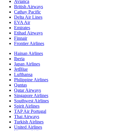
Avianca
British Airways
Cathay Pacific
Delta Air Lines
EVA Air
Emirates
Etihad Airways
Finnair
Frontier Airlines
Hainan Airlines
Iberia
Japan Airlines
JetBlue
Lufthansa
Philippine Airlines
Qantas
Qatar Airways
Singapore Airlines
Southwest Airlines
Spirit Airlines
TAP Air Portugal
Thai Airways
Turkish Airlines
United Airlines