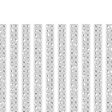
🇳
🇰🇷
🇦🇪
🇸🇬
🇹🇭
🇲🇽
🇨🇦
🇦🇺
🇳🇿
🇵
🇸
🇱🇧
🇩🇪
🇨🇳
🇰🇷
🇦🇪
🇸🇬
🇹🇭
🇲🇽
🇨
🇹
🇬🇧
🇪🇸
🇵🇸
🇱🇧
🇩🇪
🇨🇳
🇰🇷
🇦🇪
🇸
🇸
🇯🇵
🇫🇷
🇮🇹
🇬🇧
🇪🇸
🇵🇸
🇱🇧
🇩🇪
🇨
🇾
🇿🇦
🇪🇬
🇺🇸
🇯🇵
🇫🇷
🇮🇹
🇬🇧
🇪🇸
🇵
🇷
🇹🇷
🇵🇭
🇲🇾
🇿🇦
🇪🇬
🇺🇸
🇯🇵
🇫🇷
🇮
🇳
🇮🇳
🇮🇩
🇧🇷
🇹🇷
🇵🇭
🇲🇾
🇿🇦
🇪🇬
🇺
🇹
🇬🇷
🇨🇭
🇻🇳
🇮🇳
🇮🇩
🇧🇷
🇹🇷
🇵🇭
🇲
🇦
🇦🇺
🇳🇿
🇵🇹
🇬🇷
🇨🇭
🇻🇳
🇮🇳
🇮🇩
🇧
🇬
🇹🇭
🇲🇽
🇨🇦
🇦🇺
🇳🇿
🇵🇹
🇬🇷
🇨🇭
🇻
🇳
🇰🇷
🇦🇪
🇸🇬
🇹🇭
🇲🇽
🇨🇦
🇦🇺
🇳🇿
🇵
🇸
🇱🇧
🇩🇪
🇨🇳
🇰🇷
🇦🇪
🇸🇬
🇹🇭
🇲🇽
🇨
🇹
🇬🇧
🇪🇸
🇵🇸
🇱🇧
🇩🇪
🇨🇳
🇰🇷
🇦🇪
🇸
🇸
🇯🇵
🇫🇷
🇮🇹
🇬🇧
🇪🇸
🇵🇸
🇱🇧
🇩🇪
🇨
🇾
🇿🇦
🇪🇬
🇺🇸
🇯🇵
🇫🇷
🇮🇹
🇬🇧
🇪🇸
🇵
🇷
🇹🇷
🇵🇭
🇲🇾
🇿🇦
🇪🇬
🇺🇸
🇯🇵
🇫🇷
🇮
🇳
🇮🇳
🇮🇩
🇧🇷
🇹🇷
🇵🇭
🇲🇾
🇿🇦
🇪🇬
🇺
🇹
🇬🇷
🇨🇭
🇻🇳
🇮🇳
🇮🇩
🇧🇷
🇹🇷
🇵🇭
🇲
🇦
🇦🇺
🇳🇿
🇵🇹
🇬🇷
🇨🇭
🇻🇳
🇮🇳
🇮🇩
🇧
🇬
🇹🇭
🇲🇽
🇨🇦
🇦🇺
🇳🇿
🇵🇹
🇬🇷
🇨🇭
🇻