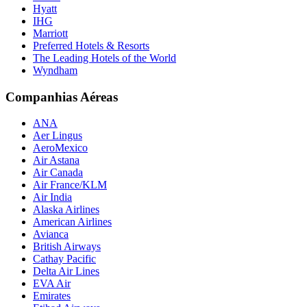
Hyatt
IHG
Marriott
Preferred Hotels & Resorts
The Leading Hotels of the World
Wyndham
Companhias Aéreas
ANA
Aer Lingus
AeroMexico
Air Astana
Air Canada
Air France/KLM
Air India
Alaska Airlines
American Airlines
Avianca
British Airways
Cathay Pacific
Delta Air Lines
EVA Air
Emirates