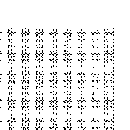

🇬🇷
🇨🇭
🇻🇳
🇮🇳
🇮🇩
🇧🇷
🇹🇷
🇵🇭

🇦🇺
🇳🇿
🇵🇹
🇬🇷
🇨🇭
🇻🇳
🇮🇳
🇮🇩

🇹🇭
🇲🇽
🇨🇦
🇦🇺
🇳🇿
🇵🇹
🇬🇷
🇨🇭

🇰🇷
🇦🇪
🇸🇬
🇹🇭
🇲🇽
🇨🇦
🇦🇺
🇳🇿

🇱🇧
🇩🇪
🇨🇳
🇰🇷
🇦🇪
🇸🇬
🇹🇭
🇲🇽

🇬🇧
🇪🇸
🇵🇸
🇱🇧
🇩🇪
🇨🇳
🇰🇷
🇦🇪

🇯🇵
🇫🇷
🇮🇹
🇬🇧
🇪🇸
🇵🇸
🇱🇧
🇩🇪

🇿🇦
🇪🇬
🇺🇸
🇯🇵
🇫🇷
🇮🇹
🇬🇧
🇪🇸

🇹🇷
🇵🇭
🇲🇾
🇿🇦
🇪🇬
🇺🇸
🇯🇵
🇫🇷

🇮🇳
🇮🇩
🇧🇷
🇹🇷
🇵🇭
🇲🇾
🇿🇦
🇪🇬

🇬🇷
🇨🇭
🇻🇳
🇮🇳
🇮🇩
🇧🇷
🇹🇷
🇵🇭

🇦🇺
🇳🇿
🇵🇹
🇬🇷
🇨🇭
🇻🇳
🇮🇳
🇮🇩

🇹🇭
🇲🇽
🇨🇦
🇦🇺
🇳🇿
🇵🇹
🇬🇷
🇨🇭

🇰🇷
🇦🇪
🇸🇬
🇹🇭
🇲🇽
🇨🇦
🇦🇺
🇳🇿

🇱🇧
🇩🇪
🇨🇳
🇰🇷
🇦🇪
🇸🇬
🇹🇭
🇲🇽

🇬🇧
🇪🇸
🇵🇸
🇱🇧
🇩🇪
🇨🇳
🇰🇷
🇦🇪

🇯🇵
🇫🇷
🇮🇹
🇬🇧
🇪🇸
🇵🇸
🇱🇧
🇩🇪

🇿🇦
🇪🇬
🇺🇸
🇯🇵
🇫🇷
🇮🇹
🇬🇧
🇪🇸

🇹🇷
🇵🇭
🇲🇾
🇿🇦
🇪🇬
🇺🇸
🇯🇵
🇫🇷

🇮🇳
🇮🇩
🇧🇷
🇹🇷
🇵🇭
🇲🇾
🇿🇦
🇪🇬