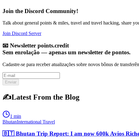
Join the Discord Community!
Talk about general points & miles, travel and travel hacking, share y
Join Discord Server
📧
Newsletter points.credit
Sem enrolação — apenas um newsletter de pontos.
Cadastre-se para receber atualizações sobre novos bônus de transferên
Enviar
✍️
Latest From the Blog
1 min
Bhutan
International Travel
🇧🇹 Bhutan Trip Report: I am now 600k Avios Rich