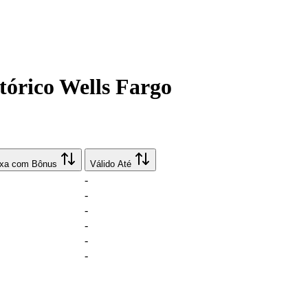
stórico Wells Fargo
xa com Bônus
Válido Até
-
-
-
-
-
-