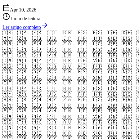
Apr 10, 2026
1 min de leitura
Ler artigo completo
🇺🇸
🇯🇵
🇫🇷
🇮🇹
🇬🇧
🇪🇸
🇵🇸
🇱🇧
🇩🇪

🇲🇾
🇿🇦
🇪🇬
🇺🇸
🇯🇵
🇫🇷
🇮🇹
🇬🇧
🇪🇸

🇧🇷
🇹🇷
🇵🇭
🇲🇾
🇿🇦
🇪🇬
🇺🇸
🇯🇵
🇫🇷

🇻🇳
🇮🇳
🇮🇩
🇧🇷
🇹🇷
🇵🇭
🇲🇾
🇿🇦
🇪🇬

🇵🇹
🇬🇷
🇨🇭
🇻🇳
🇮🇳
🇮🇩
🇧🇷
🇹🇷
🇵🇭

🇨🇦
🇦🇺
🇳🇿
🇵🇹
🇬🇷
🇨🇭
🇻🇳
🇮🇳
🇮🇩

🇸🇬
🇹🇭
🇲🇽
🇨🇦
🇦🇺
🇳🇿
🇵🇹
🇬🇷
🇨🇭

🇨🇳
🇰🇷
🇦🇪
🇸🇬
🇹🇭
🇲🇽
🇨🇦
🇦🇺
🇳🇿

🇵🇸
🇱🇧
🇩🇪
🇨🇳
🇰🇷
🇦🇪
🇸🇬
🇹🇭
🇲🇽

🇮🇹
🇬🇧
🇪🇸
🇵🇸
🇱🇧
🇩🇪
🇨🇳
🇰🇷
🇦🇪

🇺🇸
🇯🇵
🇫🇷
🇮🇹
🇬🇧
🇪🇸
🇵🇸
🇱🇧
🇩🇪

🇲🇾
🇿🇦
🇪🇬
🇺🇸
🇯🇵
🇫🇷
🇮🇹
🇬🇧
🇪🇸

🇧🇷
🇹🇷
🇵🇭
🇲🇾
🇿🇦
🇪🇬
🇺🇸
🇯🇵
🇫🇷

🇻🇳
🇮🇳
🇮🇩
🇧🇷
🇹🇷
🇵🇭
🇲🇾
🇿🇦
🇪🇬

🇵🇹
🇬🇷
🇨🇭
🇻🇳
🇮🇳
🇮🇩
🇧🇷
🇹🇷
🇵🇭

🇨🇦
🇦🇺
🇳🇿
🇵🇹
🇬🇷
🇨🇭
🇻🇳
🇮🇳
🇮🇩

🇸🇬
🇹🇭
🇲🇽
🇨🇦
🇦🇺
🇳🇿
🇵🇹
🇬🇷
🇨🇭

🇨🇳
🇰🇷
🇦🇪
🇸🇬
🇹🇭
🇲🇽
🇨🇦
🇦🇺
🇳🇿

🇵🇸
🇱🇧
🇩🇪
🇨🇳
🇰🇷
🇦🇪
🇸🇬
🇹🇭
🇲🇽

🇮🇹
🇬🇧
🇪🇸
🇵🇸
🇱🇧
🇩🇪
🇨🇳
🇰🇷
🇦🇪
