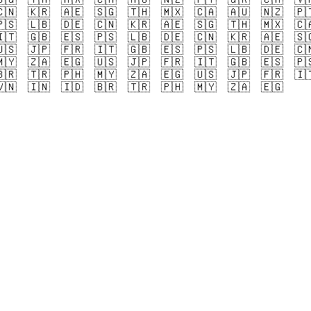
🇳
🇰🇷
🇦🇪
🇸🇬
🇹🇭
🇲🇽
🇨🇦
🇦🇺
🇳🇿
🇵
🇸
🇱🇧
🇩🇪
🇨🇳
🇰🇷
🇦🇪
🇸🇬
🇹🇭
🇲🇽
🇨
🇹
🇬🇧
🇪🇸
🇵🇸
🇱🇧
🇩🇪
🇨🇳
🇰🇷
🇦🇪
🇸
🇸
🇯🇵
🇫🇷
🇮🇹
🇬🇧
🇪🇸
🇵🇸
🇱🇧
🇩🇪
🇨
🇾
🇿🇦
🇪🇬
🇺🇸
🇯🇵
🇫🇷
🇮🇹
🇬🇧
🇪🇸
🇵
🇷
🇹🇷
🇵🇭
🇲🇾
🇿🇦
🇪🇬
🇺🇸
🇯🇵
🇫🇷
🇮
🇳
🇮🇳
🇮🇩
🇧🇷
🇹🇷
🇵🇭
🇲🇾
🇿🇦
🇪🇬