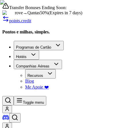
Transfer Bonuses Ending Soon:
rove
→
Qantas
50%
(
Expires in 7 days
)
points.credit
Pontos e milhas, simples.
Programas de Cartão
Hotéis
Companhias Aéreas
Recursos
Blog
Me Apoie ❤️
Toggle menu