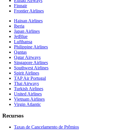
Etihad Airways
Finnair
Frontier Airlines
Hainan Airlines
Iberia
Japan Airlines
JetBlue
Lufthansa
Philippine Airlines
Qantas
Qatar Airways
Singapore Airlines
Southwest Airlines
Spirit Airlines
TAP Air Portugal
Thai Airways
Turkish Airlines
United Airlines
Vietnam Airlines
Virgin Atlantic
Recursos
Taxas de Cancelamento de Prêmios