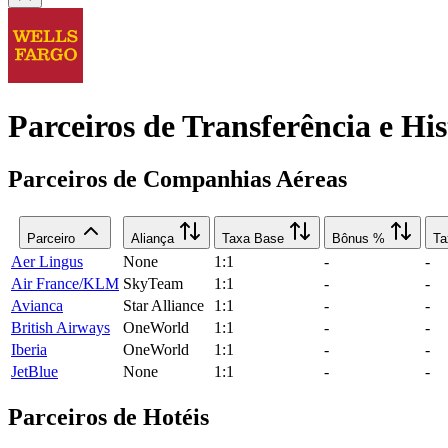
Parceiros de Transferência e Hi
Parceiros de Companhias Aéreas
Parceiro
Aliança
Taxa Base
Bônus %
Ta
Aer Lingus
None
1:1
-
-
Air France/KLM
SkyTeam
1:1
-
-
Avianca
Star Alliance
1:1
-
-
British Airways
OneWorld
1:1
-
-
Iberia
OneWorld
1:1
-
-
JetBlue
None
1:1
-
-
Parceiros de Hotéis