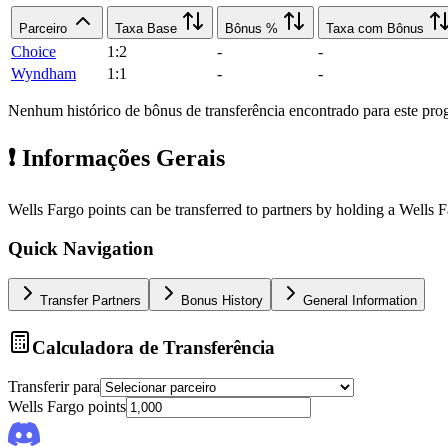
Parceiro
Taxa Base
Bônus %
Taxa com Bônus
Choice
1:2
-
-
Wyndham
1:1
-
-
Nenhum histórico de bônus de transferência encontrado para este pro
❗
Informações Gerais
Wells Fargo points can be transferred to partners by holding a Wells
Quick Navigation
Transfer Partners
Bonus History
General Information
Calculadora de Transferência
Transferir para
Wells Fargo
points