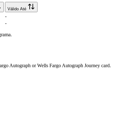
Válido Até
-
-
grama.
 Fargo Autograph or Wells Fargo Autograph Journey card.