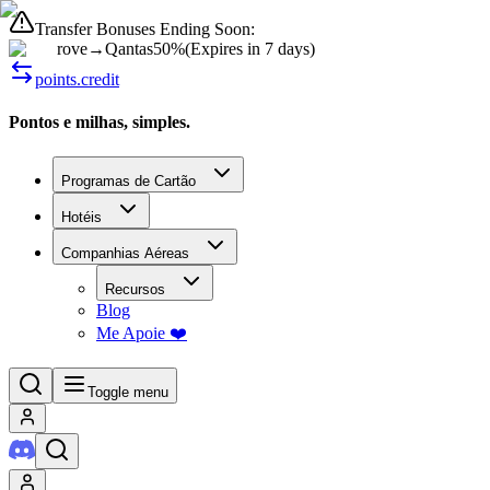
Transfer Bonuses Ending Soon:
rove
→
Qantas
50%
(
Expires in 7 days
)
points.credit
Pontos e milhas, simples.
Programas de Cartão
Hotéis
Companhias Aéreas
Recursos
Blog
Me Apoie ❤️
Toggle menu