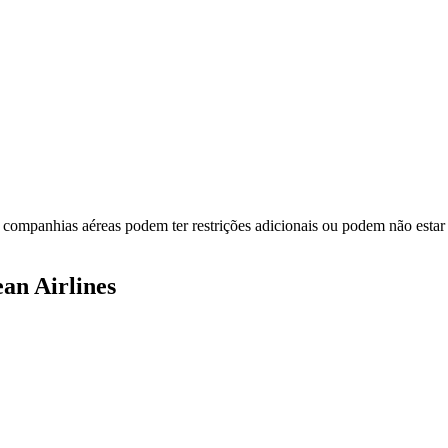
s companhias aéreas podem ter restrições adicionais ou podem não estar 
an Airlines