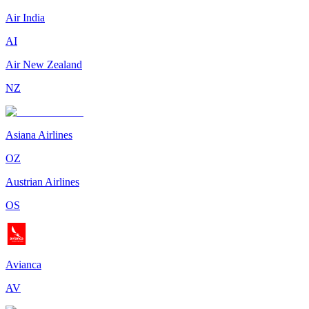
Air India
AI
Air New Zealand
NZ
Asiana Airlines
OZ
Austrian Airlines
OS
Avianca
AV