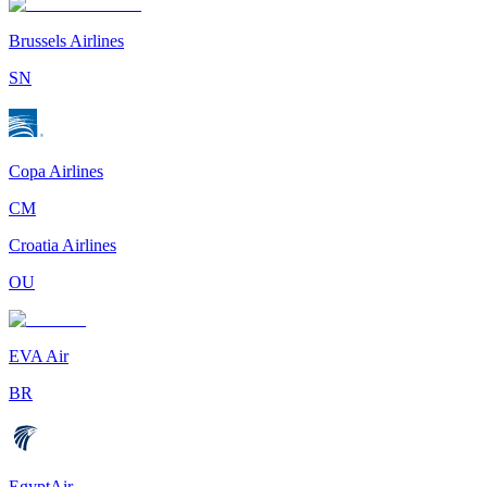
Brussels Airlines
SN
Copa Airlines
CM
Croatia Airlines
OU
EVA Air
BR
EgyptAir