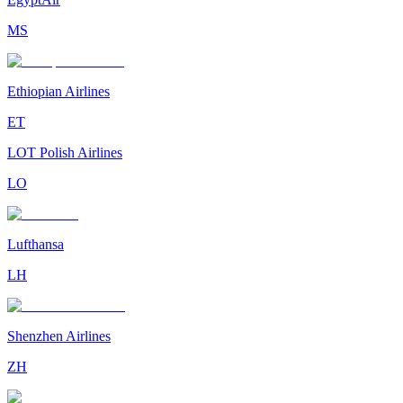
MS
Ethiopian Airlines
ET
LOT Polish Airlines
LO
Lufthansa
LH
Shenzhen Airlines
ZH