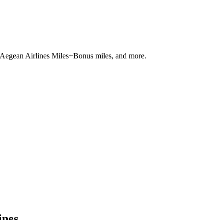
Aegean Airlines
Miles+Bonus
miles, and more.
ines