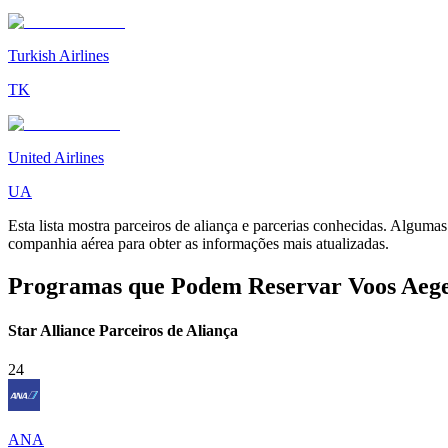
Turkish Airlines
TK
United Airlines
UA
Esta lista mostra parceiros de aliança e parcerias conhecidas. Alguma
companhia aérea para obter as informações mais atualizadas.
Programas que Podem Reservar Voos Aege
Star Alliance Parceiros de Aliança
24
ANA