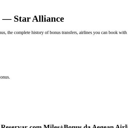
—
Star Alliance
nus
, the complete history of bonus transfers, airlines you can book with
Bonus.
Reservar com Miles+Bonus da Aegean Airl