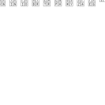
🇷
🇹🇷
🇵🇭
🇲🇾
🇿🇦
🇪🇬
🇺🇸
🇯🇵
🇫🇷
🇮
🇳
🇮🇳
🇮🇩
🇧🇷
🇹🇷
🇵🇭
🇲🇾
🇿🇦
🇪🇬