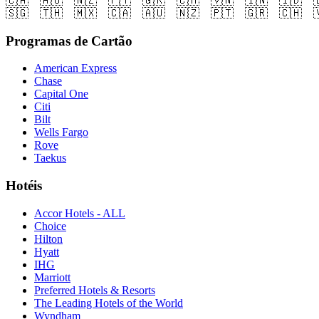
🇨🇦
🇦🇺
🇳🇿
🇵🇹
🇬🇷
🇨🇭
🇻🇳
🇮🇳
🇮🇩

🇸🇬
🇹🇭
🇲🇽
🇨🇦
🇦🇺
🇳🇿
🇵🇹
🇬🇷
🇨🇭

Programas de Cartão
American Express
Chase
Capital One
Citi
Bilt
Wells Fargo
Rove
Taekus
Hotéis
Accor Hotels - ALL
Choice
Hilton
Hyatt
IHG
Marriott
Preferred Hotels & Resorts
The Leading Hotels of the World
Wyndham