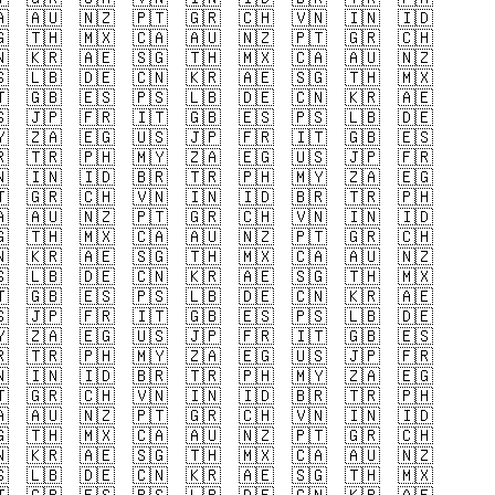

🇦🇺
🇳🇿
🇵🇹
🇬🇷
🇨🇭
🇻🇳
🇮🇳
🇮🇩

🇹🇭
🇲🇽
🇨🇦
🇦🇺
🇳🇿
🇵🇹
🇬🇷
🇨🇭

🇰🇷
🇦🇪
🇸🇬
🇹🇭
🇲🇽
🇨🇦
🇦🇺
🇳🇿

🇱🇧
🇩🇪
🇨🇳
🇰🇷
🇦🇪
🇸🇬
🇹🇭
🇲🇽

🇬🇧
🇪🇸
🇵🇸
🇱🇧
🇩🇪
🇨🇳
🇰🇷
🇦🇪

🇯🇵
🇫🇷
🇮🇹
🇬🇧
🇪🇸
🇵🇸
🇱🇧
🇩🇪

🇿🇦
🇪🇬
🇺🇸
🇯🇵
🇫🇷
🇮🇹
🇬🇧
🇪🇸

🇹🇷
🇵🇭
🇲🇾
🇿🇦
🇪🇬
🇺🇸
🇯🇵
🇫🇷

🇮🇳
🇮🇩
🇧🇷
🇹🇷
🇵🇭
🇲🇾
🇿🇦
🇪🇬

🇬🇷
🇨🇭
🇻🇳
🇮🇳
🇮🇩
🇧🇷
🇹🇷
🇵🇭

🇦🇺
🇳🇿
🇵🇹
🇬🇷
🇨🇭
🇻🇳
🇮🇳
🇮🇩

🇹🇭
🇲🇽
🇨🇦
🇦🇺
🇳🇿
🇵🇹
🇬🇷
🇨🇭

🇰🇷
🇦🇪
🇸🇬
🇹🇭
🇲🇽
🇨🇦
🇦🇺
🇳🇿

🇱🇧
🇩🇪
🇨🇳
🇰🇷
🇦🇪
🇸🇬
🇹🇭
🇲🇽

🇬🇧
🇪🇸
🇵🇸
🇱🇧
🇩🇪
🇨🇳
🇰🇷
🇦🇪

🇯🇵
🇫🇷
🇮🇹
🇬🇧
🇪🇸
🇵🇸
🇱🇧
🇩🇪

🇿🇦
🇪🇬
🇺🇸
🇯🇵
🇫🇷
🇮🇹
🇬🇧
🇪🇸

🇹🇷
🇵🇭
🇲🇾
🇿🇦
🇪🇬
🇺🇸
🇯🇵
🇫🇷

🇮🇳
🇮🇩
🇧🇷
🇹🇷
🇵🇭
🇲🇾
🇿🇦
🇪🇬

🇬🇷
🇨🇭
🇻🇳
🇮🇳
🇮🇩
🇧🇷
🇹🇷
🇵🇭

🇦🇺
🇳🇿
🇵🇹
🇬🇷
🇨🇭
🇻🇳
🇮🇳
🇮🇩

🇹🇭
🇲🇽
🇨🇦
🇦🇺
🇳🇿
🇵🇹
🇬🇷
🇨🇭

🇰🇷
🇦🇪
🇸🇬
🇹🇭
🇲🇽
🇨🇦
🇦🇺
🇳🇿

🇱🇧
🇩🇪
🇨🇳
🇰🇷
🇦🇪
🇸🇬
🇹🇭
🇲🇽