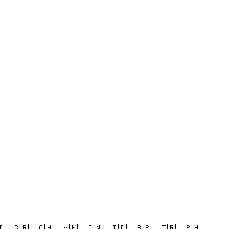

🇬🇷
🇨🇭
🇻🇳
🇮🇳
🇮🇩
🇧🇷
🇹🇷
🇵🇭