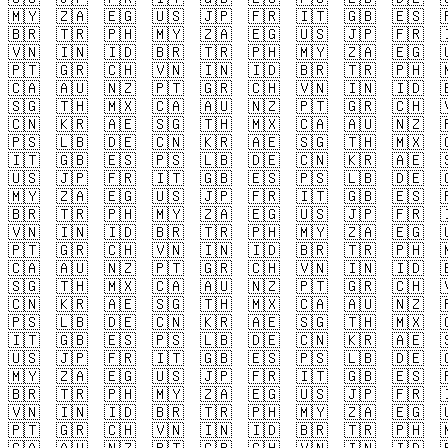
🇲🇾
🇿🇦
🇪🇬
🇺🇸
🇯🇵
🇫🇷
🇮🇹
🇬🇧
🇪🇸

🇧🇷
🇹🇷
🇵🇭
🇲🇾
🇿🇦
🇪🇬
🇺🇸
🇯🇵
🇫🇷

🇻🇳
🇮🇳
🇮🇩
🇧🇷
🇹🇷
🇵🇭
🇲🇾
🇿🇦
🇪🇬

🇵🇹
🇬🇷
🇨🇭
🇻🇳
🇮🇳
🇮🇩
🇧🇷
🇹🇷
🇵🇭

🇨🇦
🇦🇺
🇳🇿
🇵🇹
🇬🇷
🇨🇭
🇻🇳
🇮🇳
🇮🇩

🇸🇬
🇹🇭
🇲🇽
🇨🇦
🇦🇺
🇳🇿
🇵🇹
🇬🇷
🇨🇭

🇨🇳
🇰🇷
🇦🇪
🇸🇬
🇹🇭
🇲🇽
🇨🇦
🇦🇺
🇳🇿

🇵🇸
🇱🇧
🇩🇪
🇨🇳
🇰🇷
🇦🇪
🇸🇬
🇹🇭
🇲🇽

🇮🇹
🇬🇧
🇪🇸
🇵🇸
🇱🇧
🇩🇪
🇨🇳
🇰🇷
🇦🇪

🇺🇸
🇯🇵
🇫🇷
🇮🇹
🇬🇧
🇪🇸
🇵🇸
🇱🇧
🇩🇪

🇲🇾
🇿🇦
🇪🇬
🇺🇸
🇯🇵
🇫🇷
🇮🇹
🇬🇧
🇪🇸

🇧🇷
🇹🇷
🇵🇭
🇲🇾
🇿🇦
🇪🇬
🇺🇸
🇯🇵
🇫🇷

🇻🇳
🇮🇳
🇮🇩
🇧🇷
🇹🇷
🇵🇭
🇲🇾
🇿🇦
🇪🇬

🇵🇹
🇬🇷
🇨🇭
🇻🇳
🇮🇳
🇮🇩
🇧🇷
🇹🇷
🇵🇭

🇨🇦
🇦🇺
🇳🇿
🇵🇹
🇬🇷
🇨🇭
🇻🇳
🇮🇳
🇮🇩

🇸🇬
🇹🇭
🇲🇽
🇨🇦
🇦🇺
🇳🇿
🇵🇹
🇬🇷
🇨🇭

🇨🇳
🇰🇷
🇦🇪
🇸🇬
🇹🇭
🇲🇽
🇨🇦
🇦🇺
🇳🇿

🇵🇸
🇱🇧
🇩🇪
🇨🇳
🇰🇷
🇦🇪
🇸🇬
🇹🇭
🇲🇽

🇮🇹
🇬🇧
🇪🇸
🇵🇸
🇱🇧
🇩🇪
🇨🇳
🇰🇷
🇦🇪

🇺🇸
🇯🇵
🇫🇷
🇮🇹
🇬🇧
🇪🇸
🇵🇸
🇱🇧
🇩🇪

🇲🇾
🇿🇦
🇪🇬
🇺🇸
🇯🇵
🇫🇷
🇮🇹
🇬🇧
🇪🇸

🇧🇷
🇹🇷
🇵🇭
🇲🇾
🇿🇦
🇪🇬
🇺🇸
🇯🇵
🇫🇷

🇻🇳
🇮🇳
🇮🇩
🇧🇷
🇹🇷
🇵🇭
🇲🇾
🇿🇦
🇪🇬

🇵🇹
🇬🇷
🇨🇭
🇻🇳
🇮🇳
🇮🇩
🇧🇷
🇹🇷
🇵🇭
