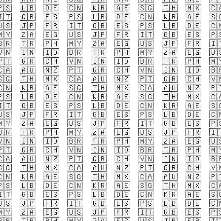
🇸
🇱🇧
🇩🇪
🇨🇳
🇰🇷
🇦🇪
🇸🇬
🇹🇭
🇲🇽
🇨
🇹
🇬🇧
🇪🇸
🇵🇸
🇱🇧
🇩🇪
🇨🇳
🇰🇷
🇦🇪
🇸
🇸
🇯🇵
🇫🇷
🇮🇹
🇬🇧
🇪🇸
🇵🇸
🇱🇧
🇩🇪
🇨
🇾
🇿🇦
🇪🇬
🇺🇸
🇯🇵
🇫🇷
🇮🇹
🇬🇧
🇪🇸
🇵
🇷
🇹🇷
🇵🇭
🇲🇾
🇿🇦
🇪🇬
🇺🇸
🇯🇵
🇫🇷
🇮
🇳
🇮🇳
🇮🇩
🇧🇷
🇹🇷
🇵🇭
🇲🇾
🇿🇦
🇪🇬
🇺
🇹
🇬🇷
🇨🇭
🇻🇳
🇮🇳
🇮🇩
🇧🇷
🇹🇷
🇵🇭
🇲
🇦
🇦🇺
🇳🇿
🇵🇹
🇬🇷
🇨🇭
🇻🇳
🇮🇳
🇮🇩
🇧
🇬
🇹🇭
🇲🇽
🇨🇦
🇦🇺
🇳🇿
🇵🇹
🇬🇷
🇨🇭
🇻
🇳
🇰🇷
🇦🇪
🇸🇬
🇹🇭
🇲🇽
🇨🇦
🇦🇺
🇳🇿
🇵
🇸
🇱🇧
🇩🇪
🇨🇳
🇰🇷
🇦🇪
🇸🇬
🇹🇭
🇲🇽
🇨
🇹
🇬🇧
🇪🇸
🇵🇸
🇱🇧
🇩🇪
🇨🇳
🇰🇷
🇦🇪
🇸
🇸
🇯🇵
🇫🇷
🇮🇹
🇬🇧
🇪🇸
🇵🇸
🇱🇧
🇩🇪
🇨
🇾
🇿🇦
🇪🇬
🇺🇸
🇯🇵
🇫🇷
🇮🇹
🇬🇧
🇪🇸
🇵
🇷
🇹🇷
🇵🇭
🇲🇾
🇿🇦
🇪🇬
🇺🇸
🇯🇵
🇫🇷
🇮
🇳
🇮🇳
🇮🇩
🇧🇷
🇹🇷
🇵🇭
🇲🇾
🇿🇦
🇪🇬
🇺
🇹
🇬🇷
🇨🇭
🇻🇳
🇮🇳
🇮🇩
🇧🇷
🇹🇷
🇵🇭
🇲
🇦
🇦🇺
🇳🇿
🇵🇹
🇬🇷
🇨🇭
🇻🇳
🇮🇳
🇮🇩
🇧
🇬
🇹🇭
🇲🇽
🇨🇦
🇦🇺
🇳🇿
🇵🇹
🇬🇷
🇨🇭
🇻
🇳
🇰🇷
🇦🇪
🇸🇬
🇹🇭
🇲🇽
🇨🇦
🇦🇺
🇳🇿
🇵
🇸
🇱🇧
🇩🇪
🇨🇳
🇰🇷
🇦🇪
🇸🇬
🇹🇭
🇲🇽
🇨
🇹
🇬🇧
🇪🇸
🇵🇸
🇱🇧
🇩🇪
🇨🇳
🇰🇷
🇦🇪
🇸
🇸
🇯🇵
🇫🇷
🇮🇹
🇬🇧
🇪🇸
🇵🇸
🇱🇧
🇩🇪
🇨
🇾
🇿🇦
🇪🇬
🇺🇸
🇯🇵
🇫🇷
🇮🇹
🇬🇧
🇪🇸
🇵