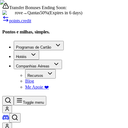
Transfer Bonuses Ending Soon:
rove
→
Qantas
50%
(
Expires in 6 days
)
points.credit
Pontos e milhas, simples.
Programas de Cartão
Hotéis
Companhias Aéreas
Recursos
Blog
Me Apoie ❤️
Toggle menu