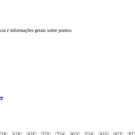
cia e informações gerais sobre pontos.
er
🇳
🇰🇷
🇦🇪
🇸🇬
🇹🇭
🇲🇽
🇨🇦
🇦🇺
🇳🇿
🇵