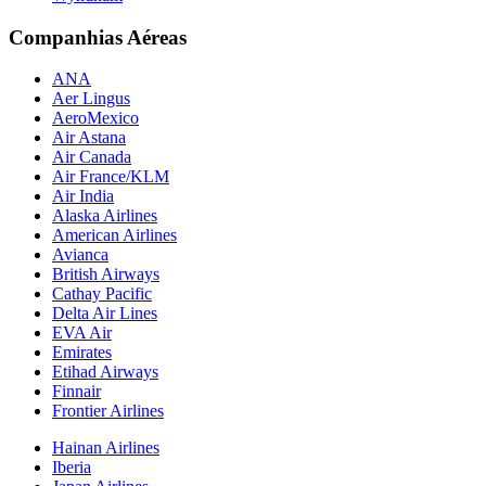
Companhias Aéreas
ANA
Aer Lingus
AeroMexico
Air Astana
Air Canada
Air France/KLM
Air India
Alaska Airlines
American Airlines
Avianca
British Airways
Cathay Pacific
Delta Air Lines
EVA Air
Emirates
Etihad Airways
Finnair
Frontier Airlines
Hainan Airlines
Iberia