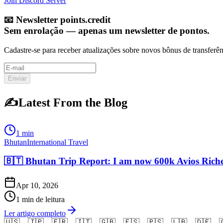
Join Discord Server
📧
Newsletter points.credit
Sem enrolação — apenas um newsletter de pontos.
Cadastre-se para receber atualizações sobre novos bônus de transferên
Enviar
✍️
Latest From the Blog
1 min
Bhutan
International Travel
🇧🇹 Bhutan Trip Report: I am now 600k Avios Rich
Apr 10, 2026
1 min de leitura
Ler artigo completo
🇺🇸
🇯🇵
🇫🇷
🇮🇹
🇬🇧
🇪🇸
🇵🇸
🇱🇧
🇩🇪
