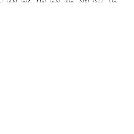

🇬🇧
🇪🇸
🇵🇸
🇱🇧
🇩🇪
🇨🇳
🇰🇷
🇦🇪