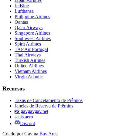
Japan Airlines
JetBlue
Lufthansa
Philippine Airlines
Qantas
Qatar Airways
Singapore Airlines
Southwest Airlines
Spirit Airlines
TAP Air Portugal
Thai Airways
Turkish Airlines
United Airlines
Vietnam Airlines
Virgin Atlantic
Recursos
Taxas de Cancelamento de Prêmios
Janelas de Reserva de Prêmios
📸 gavgavgav.net
seats.aero
Discord
Criado por
Gav
na
Bay Area