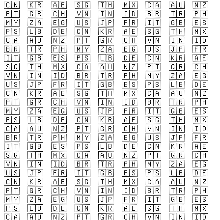
🇨🇳
🇰🇷
🇦🇪
🇸🇬
🇹🇭
🇲🇽
🇨🇦
🇦🇺
🇳🇿
🇵🇹
🇬🇷
🇨🇭
🇻🇳
🇮🇳
🇮🇩
🇧🇷
🇹🇷
🇵🇭
🇲🇾
🇿🇦
🇪🇬
🇺🇸
🇯🇵
🇫🇷
🇮🇹
🇬🇧
🇪🇸
🇵🇸
🇱🇧
🇩🇪
🇨🇳
🇰🇷
🇦🇪
🇸🇬
🇹🇭
🇲🇽
🇨🇦
🇦🇺
🇳🇿
🇵🇹
🇬🇷
🇨🇭
🇻🇳
🇮🇳
🇮🇩
🇧🇷
🇹🇷
🇵🇭
🇲🇾
🇿🇦
🇪🇬
🇺🇸
🇯🇵
🇫🇷
🇮🇹
🇬🇧
🇪🇸
🇵🇸
🇱🇧
🇩🇪
🇨🇳
🇰🇷
🇦🇪
🇸🇬
🇹🇭
🇲🇽
🇨🇦
🇦🇺
🇳🇿
🇵🇹
🇬🇷
🇨🇭
🇻🇳
🇮🇳
🇮🇩
🇧🇷
🇹🇷
🇵🇭
🇲🇾
🇿🇦
🇪🇬
🇺🇸
🇯🇵
🇫🇷
🇮🇹
🇬🇧
🇪🇸
🇵🇸
🇱🇧
🇩🇪
🇨🇳
🇰🇷
🇦🇪
🇸🇬
🇹🇭
🇲🇽
🇨🇦
🇦🇺
🇳🇿
🇵🇹
🇬🇷
🇨🇭
🇻🇳
🇮🇳
🇮🇩
🇧🇷
🇹🇷
🇵🇭
🇲🇾
🇿🇦
🇪🇬
🇺🇸
🇯🇵
🇫🇷
🇮🇹
🇬🇧
🇪🇸
🇵🇸
🇱🇧
🇩🇪
🇨🇳
🇰🇷
🇦🇪
🇸🇬
🇹🇭
🇲🇽
🇨🇦
🇦🇺
🇳🇿
🇵🇹
🇬🇷
🇨🇭
🇻🇳
🇮🇳
🇮🇩
🇧🇷
🇹🇷
🇵🇭
🇲🇾
🇿🇦
🇪🇬
🇺🇸
🇯🇵
🇫🇷
🇮🇹
🇬🇧
🇪🇸
🇵🇸
🇱🇧
🇩🇪
🇨🇳
🇰🇷
🇦🇪
🇸🇬
🇹🇭
🇲🇽
🇨🇦
🇦🇺
🇳🇿
🇵🇹
🇬🇷
🇨🇭
🇻🇳
🇮🇳
🇮🇩
🇧🇷
🇹🇷
🇵🇭
🇲🇾
🇿🇦
🇪🇬
🇺🇸
🇯🇵
🇫🇷
🇮🇹
🇬🇧
🇪🇸
🇵🇸
🇱🇧
🇩🇪
🇨🇳
🇰🇷
🇦🇪
🇸🇬
🇹🇭
🇲🇽
🇨🇦
🇦🇺
🇳🇿
🇵🇹
🇬🇷
🇨🇭
🇻🇳
🇮🇳
🇮🇩
🇧🇷
🇹🇷
🇵🇭
🇲🇾
🇿🇦
🇪🇬
🇺🇸
🇯🇵
🇫🇷
🇮🇹
🇬🇧
🇪🇸
🇵🇸
🇱🇧
🇩🇪
🇨🇳
🇰🇷
🇦🇪
🇸🇬
🇹🇭
🇲🇽
🇨🇦
🇦🇺
🇳🇿
🇵🇹
🇬🇷
🇨🇭
🇻🇳
🇮🇳
🇮🇩