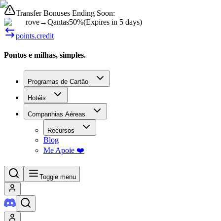
Transfer Bonuses Ending Soon:
rove
→
Qantas
50%
(
Expires in 5 days
)
points.credit
Pontos e milhas, simples.
Programas de Cartão
Hotéis
Companhias Aéreas
Recursos
Blog
Me Apoie ❤️
Toggle menu