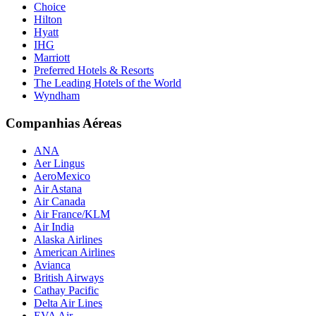
Choice
Hilton
Hyatt
IHG
Marriott
Preferred Hotels & Resorts
The Leading Hotels of the World
Wyndham
Companhias Aéreas
ANA
Aer Lingus
AeroMexico
Air Astana
Air Canada
Air France/KLM
Air India
Alaska Airlines
American Airlines
Avianca
British Airways
Cathay Pacific
Delta Air Lines
EVA Air