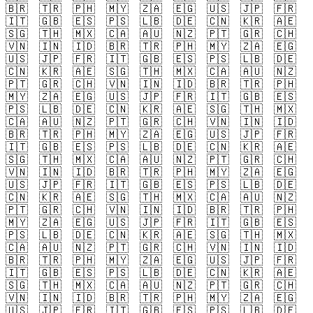
🇧🇷
🇹🇷
🇵🇭
🇲🇾
🇿🇦
🇪🇬
🇺🇸
🇯🇵
🇫🇷
🇮🇹
🇬🇧
🇪🇸
🇵🇸
🇱🇧
🇩🇪
🇨🇳
🇰🇷
🇦🇪
🇸🇬
🇹🇭
🇲🇽
🇨🇦
🇦🇺
🇳🇿
🇵🇹
🇬🇷
🇨🇭
🇻🇳
🇮🇳
🇮🇩
🇧🇷
🇹🇷
🇵🇭
🇲🇾
🇿🇦
🇪🇬
🇺🇸
🇯🇵
🇫🇷
🇮🇹
🇬🇧
🇪🇸
🇵🇸
🇱🇧
🇩🇪
🇨🇳
🇰🇷
🇦🇪
🇸🇬
🇹🇭
🇲🇽
🇨🇦
🇦🇺
🇳🇿
🇵🇹
🇬🇷
🇨🇭
🇻🇳
🇮🇳
🇮🇩
🇧🇷
🇹🇷
🇵🇭
🇲🇾
🇿🇦
🇪🇬
🇺🇸
🇯🇵
🇫🇷
🇮🇹
🇬🇧
🇪🇸
🇵🇸
🇱🇧
🇩🇪
🇨🇳
🇰🇷
🇦🇪
🇸🇬
🇹🇭
🇲🇽
🇨🇦
🇦🇺
🇳🇿
🇵🇹
🇬🇷
🇨🇭
🇻🇳
🇮🇳
🇮🇩
🇧🇷
🇹🇷
🇵🇭
🇲🇾
🇿🇦
🇪🇬
🇺🇸
🇯🇵
🇫🇷
🇮🇹
🇬🇧
🇪🇸
🇵🇸
🇱🇧
🇩🇪
🇨🇳
🇰🇷
🇦🇪
🇸🇬
🇹🇭
🇲🇽
🇨🇦
🇦🇺
🇳🇿
🇵🇹
🇬🇷
🇨🇭
🇻🇳
🇮🇳
🇮🇩
🇧🇷
🇹🇷
🇵🇭
🇲🇾
🇿🇦
🇪🇬
🇺🇸
🇯🇵
🇫🇷
🇮🇹
🇬🇧
🇪🇸
🇵🇸
🇱🇧
🇩🇪
🇨🇳
🇰🇷
🇦🇪
🇸🇬
🇹🇭
🇲🇽
🇨🇦
🇦🇺
🇳🇿
🇵🇹
🇬🇷
🇨🇭
🇻🇳
🇮🇳
🇮🇩
🇧🇷
🇹🇷
🇵🇭
🇲🇾
🇿🇦
🇪🇬
🇺🇸
🇯🇵
🇫🇷
🇮🇹
🇬🇧
🇪🇸
🇵🇸
🇱🇧
🇩🇪
🇨🇳
🇰🇷
🇦🇪
🇸🇬
🇹🇭
🇲🇽
🇨🇦
🇦🇺
🇳🇿
🇵🇹
🇬🇷
🇨🇭
🇻🇳
🇮🇳
🇮🇩
🇧🇷
🇹🇷
🇵🇭
🇲🇾
🇿🇦
🇪🇬
🇺🇸
🇯🇵
🇫🇷
🇮🇹
🇬🇧
🇪🇸
🇵🇸
🇱🇧
🇩🇪
🇨🇳
🇰🇷
🇦🇪
🇸🇬
🇹🇭
🇲🇽
🇨🇦
🇦🇺
🇳🇿
🇵🇹
🇬🇷
🇨🇭
🇻🇳
🇮🇳
🇮🇩
🇧🇷
🇹🇷
🇵🇭
🇲🇾
🇿🇦
🇪🇬
🇺🇸
🇯🇵
🇫🇷
🇮🇹
🇬🇧
🇪🇸
🇵🇸
🇱🇧
🇩🇪