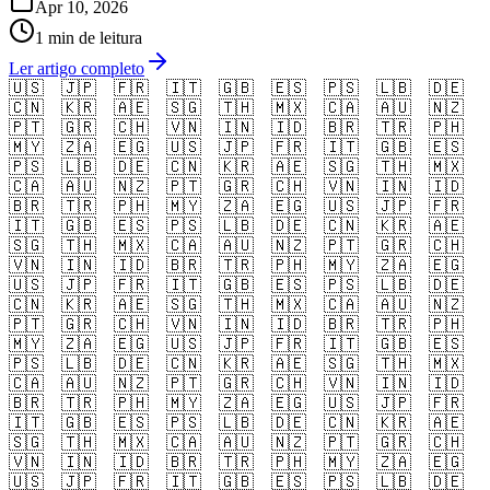
Apr 10, 2026
1 min de leitura
Ler artigo completo
🇺🇸
🇯🇵
🇫🇷
🇮🇹
🇬🇧
🇪🇸
🇵🇸
🇱🇧
🇩🇪
🇨🇳
🇰🇷
🇦🇪
🇸🇬
🇹🇭
🇲🇽
🇨🇦
🇦🇺
🇳🇿
🇵🇹
🇬🇷
🇨🇭
🇻🇳
🇮🇳
🇮🇩
🇧🇷
🇹🇷
🇵🇭
🇲🇾
🇿🇦
🇪🇬
🇺🇸
🇯🇵
🇫🇷
🇮🇹
🇬🇧
🇪🇸
🇵🇸
🇱🇧
🇩🇪
🇨🇳
🇰🇷
🇦🇪
🇸🇬
🇹🇭
🇲🇽
🇨🇦
🇦🇺
🇳🇿
🇵🇹
🇬🇷
🇨🇭
🇻🇳
🇮🇳
🇮🇩
🇧🇷
🇹🇷
🇵🇭
🇲🇾
🇿🇦
🇪🇬
🇺🇸
🇯🇵
🇫🇷
🇮🇹
🇬🇧
🇪🇸
🇵🇸
🇱🇧
🇩🇪
🇨🇳
🇰🇷
🇦🇪
🇸🇬
🇹🇭
🇲🇽
🇨🇦
🇦🇺
🇳🇿
🇵🇹
🇬🇷
🇨🇭
🇻🇳
🇮🇳
🇮🇩
🇧🇷
🇹🇷
🇵🇭
🇲🇾
🇿🇦
🇪🇬
🇺🇸
🇯🇵
🇫🇷
🇮🇹
🇬🇧
🇪🇸
🇵🇸
🇱🇧
🇩🇪
🇨🇳
🇰🇷
🇦🇪
🇸🇬
🇹🇭
🇲🇽
🇨🇦
🇦🇺
🇳🇿
🇵🇹
🇬🇷
🇨🇭
🇻🇳
🇮🇳
🇮🇩
🇧🇷
🇹🇷
🇵🇭
🇲🇾
🇿🇦
🇪🇬
🇺🇸
🇯🇵
🇫🇷
🇮🇹
🇬🇧
🇪🇸
🇵🇸
🇱🇧
🇩🇪
🇨🇳
🇰🇷
🇦🇪
🇸🇬
🇹🇭
🇲🇽
🇨🇦
🇦🇺
🇳🇿
🇵🇹
🇬🇷
🇨🇭
🇻🇳
🇮🇳
🇮🇩
🇧🇷
🇹🇷
🇵🇭
🇲🇾
🇿🇦
🇪🇬
🇺🇸
🇯🇵
🇫🇷
🇮🇹
🇬🇧
🇪🇸
🇵🇸
🇱🇧
🇩🇪
🇨🇳
🇰🇷
🇦🇪
🇸🇬
🇹🇭
🇲🇽
🇨🇦
🇦🇺
🇳🇿
🇵🇹
🇬🇷
🇨🇭
🇻🇳
🇮🇳
🇮🇩
🇧🇷
🇹🇷
🇵🇭
🇲🇾
🇿🇦
🇪🇬
🇺🇸
🇯🇵
🇫🇷
🇮🇹
🇬🇧
🇪🇸
🇵🇸
🇱🇧
🇩🇪