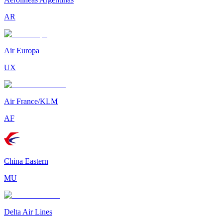
AR
Air Europa
UX
Air France/KLM
AF
China Eastern
MU
Delta Air Lines