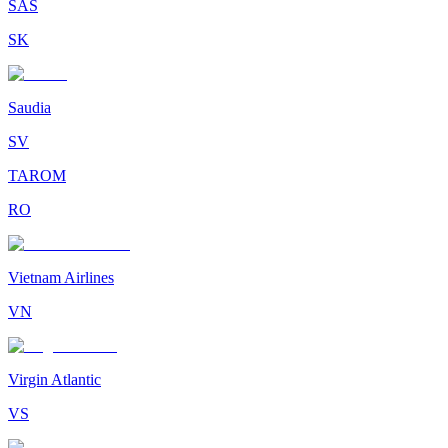
SAS
SK
Saudia
SV
TAROM
RO
Vietnam Airlines
VN
Virgin Atlantic
VS