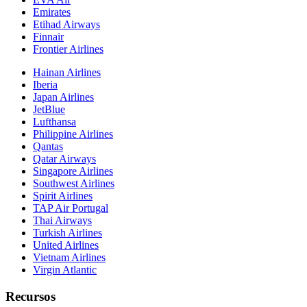
Emirates
Etihad Airways
Finnair
Frontier Airlines
Hainan Airlines
Iberia
Japan Airlines
JetBlue
Lufthansa
Philippine Airlines
Qantas
Qatar Airways
Singapore Airlines
Southwest Airlines
Spirit Airlines
TAP Air Portugal
Thai Airways
Turkish Airlines
United Airlines
Vietnam Airlines
Virgin Atlantic
Recursos