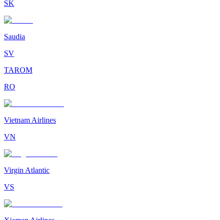
SK
Saudia
SV
TAROM
RO
Vietnam Airlines
VN
Virgin Atlantic
VS