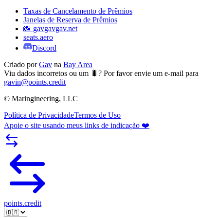
Taxas de Cancelamento de Prêmios
Janelas de Reserva de Prêmios
📸 gavgavgav.net
seats.aero
Discord
Criado por
Gav
na
Bay Area
Viu dados incorretos ou um 🐛? Por favor envie um e-mail para
gavin@points.credit
© Maringineering, LLC
Política de Privacidade
Termos de Uso
Apoie o site usando meus links de indicação ❤️
points.credit